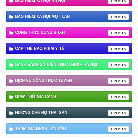
BẢO HIỂM XÃ HỘI HÀ NỘI
1
BẢO HIỂM XÃ HỘI MỘT LẦN
1
CÔNG THỨC ĐÓNG BHXH
1
CẤP THẺ BẢO HIỂM Y TẾ
1
DANH SÁCH SỐ ĐIỆN THOẠI BHXH HÀ NỘI
1
DỊCH VỤ CÔNG TRỰC TUYẾN
1
GIẢM TRỪ GIA CẢNH
1
HƯỞNG CHẾ ĐỘ THAI SẢN
1
THAM GIA BHXH LẦN ĐẦU
1