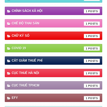
CHÍNH SÁCH XÃ HỘI
1
CHẾ ĐỘ THAI SẢN
1
CHỮ KÝ SỐ
1
COVID 19
1
CẮT GIẢM THUẾ PHÍ
1
CỤC THUẾ HÀ NỘI
1
CỤC THUẾ TPHCM
1
EFY
1