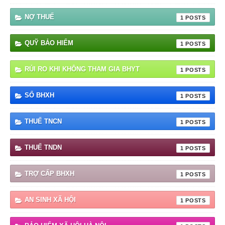
NỢ THUẾ
1
QUỸ BẢO HIỂM
1
RỦI RO KHI KHÔNG THAM GIA BHYT
1
SỔ BHXH
1
THUẾ TNCN
1
THUẾ TNDN
1
TRỢ CẤP BHXH
1
AN SINH XÃ HỘI
1