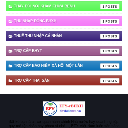
THAY ĐỔI NƠI KHÁM CHỮA BỆNH
1
THU NHẬP ĐÓNG BHXH
1
THUẾ THU NHẬP CÁ NHÂN
1
TRỢ CẤP BHYT
1
TRỢ CẤP BẢO HIỂM XÃ HỘI MỘT LẦN
1
TRỢ CẤP THAI SẢN
1
Bất kể bạn là ai, cơ quan hành chính Nhà nước hay doanh nghiệp,
quy mô tập đoàn hay phạm vi nhỏ…, EFY Việt Nam luôn sẵn sàng