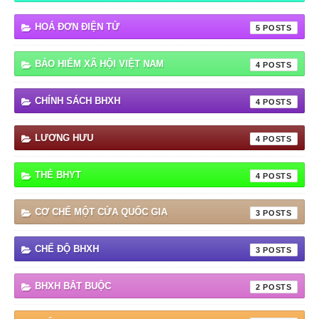
HOÁ ĐƠN ĐIỆN TỬ
5
BẢO HIỂM XÃ HỘI VIỆT NAM
4
CHÍNH SÁCH BHXH
4
LƯƠNG HƯU
4
THẺ BHYT
4
CƠ CHẾ MỘT CỬA QUỐC GIA
3
CHẾ ĐỘ BHXH
3
BHXH BẮT BUỘC
2