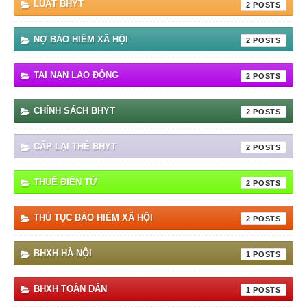
LUẬT BHYT
2
NỢ BẢO HIỂM XÃ HỘI
2
TAI NẠN LAO ĐỘNG
2
CHÍNH SÁCH BHYT
2
CẤP LẠI THẺ BHYT
2
THUẾ ĐIỆN TỬ
2
THỦ TỤC BẢO HIỂM XÃ HỘI
2
BHXH HÀ NỘI
1
BHXH TOÀN DÂN
1