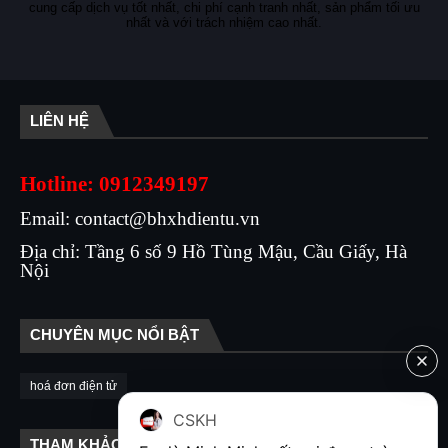
cung cấp dịch vụ tốt nhất, chi phí cạnh tranh nhất, sản phẩm tối ưu
nhất và với trách nhiệm cao nhất.
LIÊN HỆ
Hotline: 0912349197
Email: contact@bhxhdientu.vn
Địa chỉ: Tầng 6 số 9 Hồ Tùng Mậu, Cầu Giấy, Hà
Nội
CHUYÊN MỤC NỔI BẬT
hoá đơn điện tử
CSKH
THAM KHẢO LIÊN KẾT