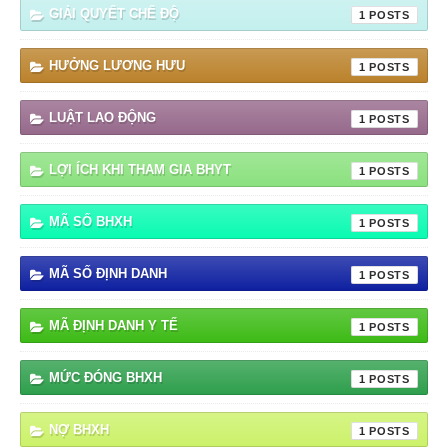
GIẢI QUYẾT CHẾ ĐỘ
1
HƯỞNG LƯƠNG HƯU
1
LUẬT LAO ĐỘNG
1
LỢI ÍCH KHI THAM GIA BHYT
1
MÃ SỐ BHXH
1
MÃ SỐ ĐỊNH DANH
1
MÃ ĐỊNH DANH Y TẾ
1
MỨC ĐÓNG BHXH
1
NỢ BHXH
1