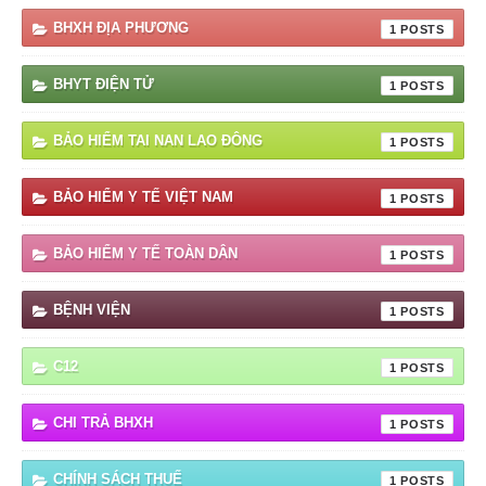
BHXH ĐỊA PHƯƠNG
1
BHYT ĐIỆN TỬ
1
BẢO HIỂM TAI NAN LAO ĐÔNG
1
BẢO HIỂM Y TẾ VIỆT NAM
1
BẢO HIỂM Y TẾ TOÀN DÂN
1
BỆNH VIỆN
1
C12
1
CHI TRẢ BHXH
1
CHÍNH SÁCH THUẾ
1