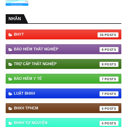
NHÃN
BHYT
35
BẢO HIỂM THẤT NGHIỆP
8
TRỢ CẤP THẤT NGHIỆP
8
BẢO HIỂM Y TẾ
7
LUẬT BHXH
7
BHXH TPHCM
6
BHXH TỰ NGUYỆN
5