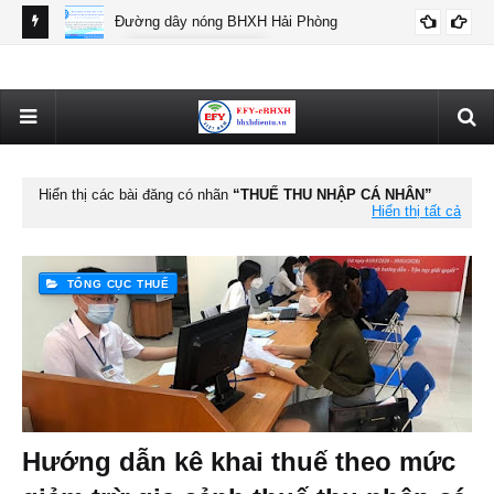
Đường dây nóng BHXH Hải Phòng
BHXH HẢI PHÒNG
Thô
Hiển thị các bài đăng có nhãn
THUẾ THU NHẬP CÁ NHÂN
Hiển thị tất cả
TỔNG CỤC THUẾ
Hướng dẫn kê khai thuế theo mức