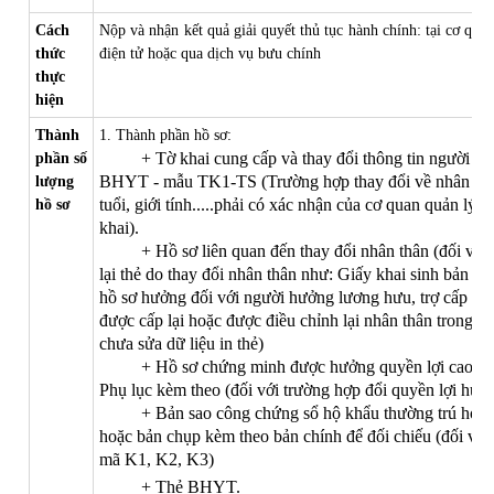
Cách
Nộp và nhận kết quả giải quyết thủ tục hành chính: tại cơ qu
thức
điện tử hoặc qua dịch vụ bưu chính
thực
hiện
Thành
1. Thành phần hồ sơ:
+ Tờ khai cung cấp và thay đổi thông tin người 
phần số
BHYT - mẫu TK1-TS (Trường hợp thay đổi về nhân thân
lượng
tuổi, giới tính.....phải có xác nhận của cơ quan quản lý 
hồ sơ
khai).
+ Hồ sơ liên quan đến thay đổi nhân thân (đối với
lại thẻ do thay đổi nhân thân như: Giấy khai sinh bản c
hồ sơ hưởng đối với người hưởng lương hưu, trợ cấ
được cấp lại hoặc được điều chỉnh lại nhân thân tron
chưa sửa dữ liệu in thẻ)
+ Hồ sơ chứng minh được hưởng quyền lợi cao hơn
Phụ lục kèm theo (đối với trường hợp đổi quyền lợi hưở
+ Bản sao công chứng sổ hộ khẩu thường trú hoặc 
hoặc bản chụp kèm theo bản chính để đối chiếu (đối với
mã K1, K2, K3)
+ Thẻ BHYT.