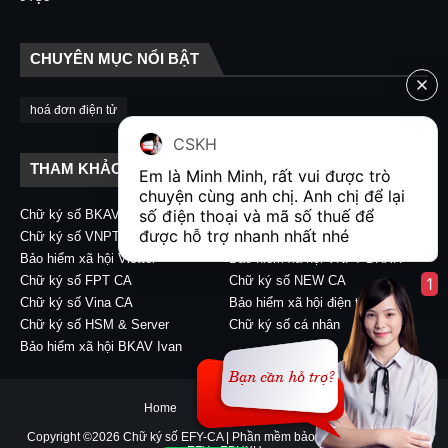
CHUYÊN MỤC NỔI BẬT
hoá đơn điện tử
CSKH
THAM KHẢO LIÊN KẾT
Em là Minh Minh, rất vui được trò 
chuyện cùng anh chị. Anh chị để lại 
số điện thoại và mã số thuế để 
Chữ ký số BKAV CA
Chữ ký số VIETTEL CA
được hỗ trợ nhanh nhất nhé  
Chữ ký số VNPT CA
Chữ ký số CA2 - Nacencomm
Bảo hiểm xã hội Viettel
Bảo hiểm xã hội VNPT BHXH
Chữ ký số FPT CA
Chữ ký số NEW CA
1
Chữ ký số Vina CA
Bảo hiểm xã hội điện tử
Chữ ký số HSM & Server
Chữ ký số cá nhân
Bảo hiểm xã hội BKAV Ivan
Home
About
Contact Us
Copyright ©
2026
Chữ ký số EFY-CA | Phần mềm bảo hiểm xã hội điện tử