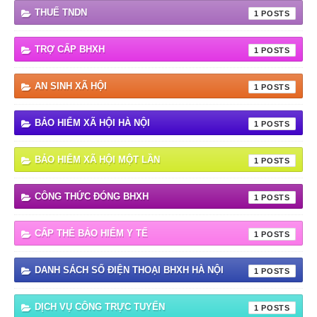
THUẾ TNDN
1
TRỢ CẤP BHXH
1
AN SINH XÃ HỘI
1
BẢO HIỂM XÃ HỘI HÀ NỘI
1
BẢO HIỂM XÃ HỘI MỘT LẦN
1
CÔNG THỨC ĐÓNG BHXH
1
CẤP THẺ BẢO HIỂM Y TẾ
1
DANH SÁCH SỐ ĐIỆN THOẠI BHXH HÀ NỘI
1
DỊCH VỤ CÔNG TRỰC TUYẾN
1