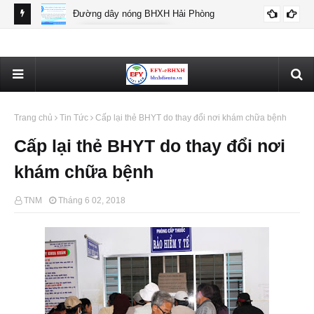
Đường dây nóng BHXH Hải Phòng
BHXH HẢI PHÒNG
Thô
Trang chủ
Tin Tức
Cấp lại thẻ BHYT do thay đổi nơi khám chữa bệnh
Cấp lại thẻ BHYT do thay đổi nơi
khám chữa bệnh
TNM
Tháng 6 02, 2018