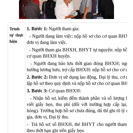
1. Bước 1:
Người tham gia:
Trình
tự thực
- Người đang làm việc: nộp hồ sơ cho cơ quan BHXH 
hiện
đơn vị đang làm việc.
- Người tham gia BHXH, BHYT tự nguyện: nộp hồ sơ c
cơ quan BHXH huyện.
- Người đang bảo lưu thời gian đóng BHXH; người 
hưởng lương hưu, trợ cấp BHXH: nộp hồ sơ cho cơ q
2. Bước 2:
Đơn vị sử dụng lao động, Đại lý thu, cơ qua
lập hồ sơ theo quy định và nộp hồ sơ cho cơ quan BHX
3. Bước 3:
Cơ quan BHXH:
- Nhận hồ sơ, kiểm đếm thành phần và số lượng hồ s
viết giấy hẹn, thu phí (đối với trường hợp cấp lại, đ
hỏng). Trường hợp hồ sơ chưa đúng, đủ thì ghi rõ lý do 
gia, đơn vị, Đại lý thu.
- Trả hồ sơ; sổ BHXH, thẻ BHYT cho người tham gia,
theo thời hạn ghi trên giấy hẹn.