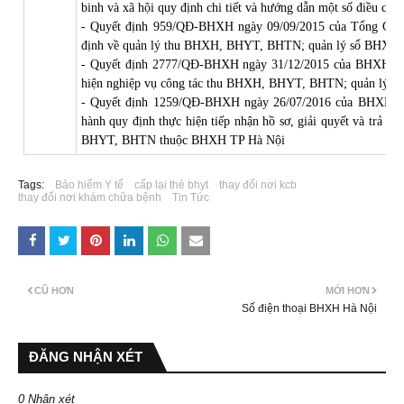
binh và xã hội quy định chi tiết và hướng dẫn một số điều củ
- Quyết định 959/QĐ-BHXH ngày 09/09/2015 của Tổng G
định về quản lý thu BHXH, BHYT, BHTN; quản lý sổ BHXH,
- Quyết định 2777/QĐ-BHXH ngày 31/12/2015 của BHXH TP
hiện nghiệp vụ công tác thu BHXH, BHYT, BHTN; quản lý 
- Quyết định 1259/QĐ-BHXH ngày 26/07/2016 của BHXH TP
hành quy định thực hiện tiếp nhận hồ sơ, giải quyết và trả
BHYT, BHTN thuộc BHXH TP Hà Nội
Tags:
Bảo hiểm Y tế
cấp lại thẻ bhyt
thay đổi nơi kcb
thay đổi nơi khám chữa bệnh
Tin Tức
CŨ HƠN
MỚI HƠN
Số điện thoại BHXH Hà Nội
ĐĂNG NHẬN XÉT
0 Nhận xét