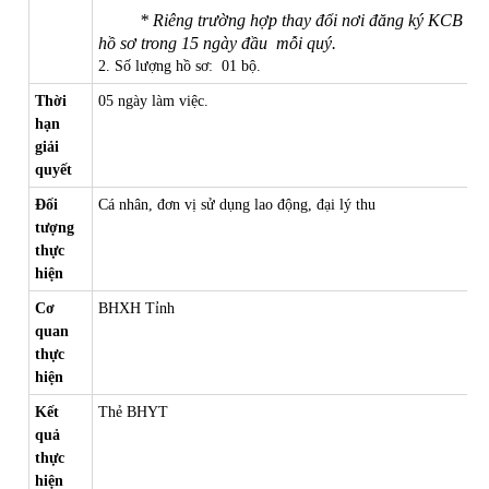
* Riêng trường hợp thay đổi nơi đăng ký KCB ban
hồ sơ trong 15 ngày đầu mỗi quý.
2. Số lượng hồ sơ: 01 bộ.
Thời
05 ngày làm việc.
hạn
giải
quyết
Đối
Cá nhân, đơn vị sử dụng lao động, đại lý thu
tượng
thực
hiện
Cơ
BHXH Tỉnh
quan
thực
hiện
Kết
Thẻ BHYT
quả
thực
hiện