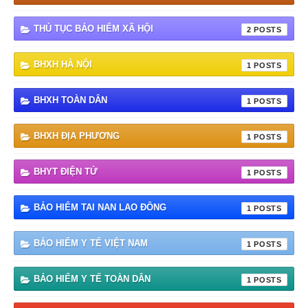
THỦ TỤC BẢO HIỂM XÃ HỘI
2
BHXH HÀ NỘI
1
BHXH TOÀN DÂN
1
BHXH ĐỊA PHƯƠNG
1
BHYT ĐIỆN TỬ
1
BẢO HIỂM TAI NAN LAO ĐÔNG
1
BẢO HIỂM Y TẾ VIỆT NAM
1
BẢO HIỂM Y TẾ TOÀN DÂN
1