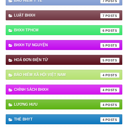
BẢO HIỂM Y TẾ
7
LUẬT BHXH
7
BHXH TPHCM
6
BHXH TỰ NGUYỆN
5
HOÁ ĐƠN ĐIỆN TỬ
5
BẢO HIỂM XÃ HỘI VIỆT NAM
4
CHÍNH SÁCH BHXH
4
LƯƠNG HƯU
4
THẺ BHYT
4