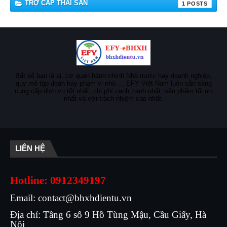
TRỢ CẤP THAI SẢN
1
Bất kể bạn là ai, cơ quan hành chính Nhà nước hay doanh nghiệp,
quy mô tập đoàn hay phạm vi nhỏ…, EFY Việt Nam luôn sẵn sàng
cung cấp dịch vụ tốt nhất, chi phí cạnh tranh nhất, sản phẩm tối ưu
nhất và với trách nhiệm cao nhất.
LIÊN HỆ
Hotline: 0912349197
Email: contact@bhxhdientu.vn
Địa chỉ: Tầng 6 số 9 Hồ Tùng Mậu, Cầu Giấy, Hà
Nội