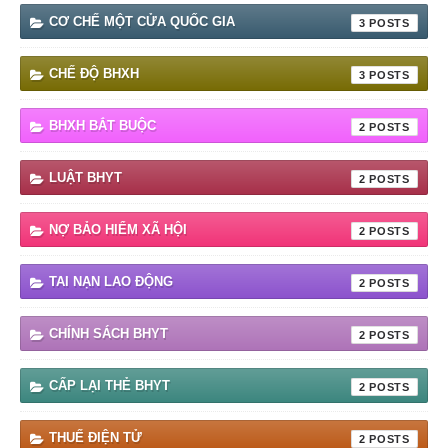
CƠ CHẾ MỘT CỬA QUỐC GIA
3
CHẾ ĐỘ BHXH
3
BHXH BẮT BUỘC
2
LUẬT BHYT
2
NỢ BẢO HIỂM XÃ HỘI
2
TAI NẠN LAO ĐỘNG
2
CHÍNH SÁCH BHYT
2
CẤP LẠI THẺ BHYT
2
THUẾ ĐIỆN TỬ
2