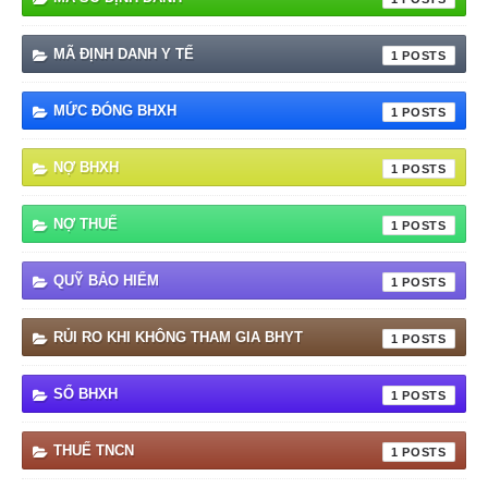
MÃ ĐỊNH DANH Y TẾ
1
MỨC ĐÓNG BHXH
1
NỢ BHXH
1
NỢ THUẾ
1
QUỸ BẢO HIỂM
1
RỦI RO KHI KHÔNG THAM GIA BHYT
1
SỔ BHXH
1
THUẾ TNCN
1