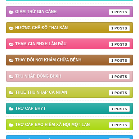
GIẢM TRỪ GIA CẢNH
1
HƯỞNG CHẾ ĐỘ THAI SẢN
1
THAM GIA BHXH LẦN ĐẦU
1
THAY ĐỔI NƠI KHÁM CHỮA BỆNH
1
THU NHẬP ĐÓNG BHXH
1
THUẾ THU NHẬP CÁ NHÂN
1
TRỢ CẤP BHYT
1
TRỢ CẤP BẢO HIỂM XÃ HỘI MỘT LẦN
1