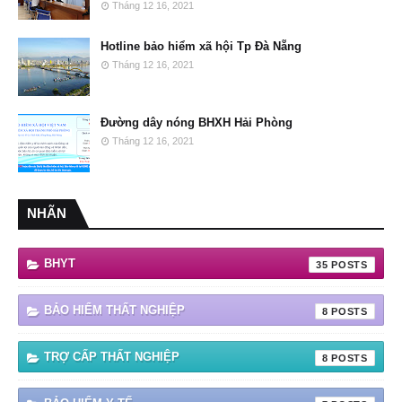
Tháng 12 16, 2021
Hotline bảo hiểm xã hội Tp Đà Nẵng
Tháng 12 16, 2021
Đường dây nóng BHXH Hải Phòng
Tháng 12 16, 2021
NHÃN
BHYT
35
BẢO HIỂM THẤT NGHIỆP
8
TRỢ CẤP THẤT NGHIỆP
8