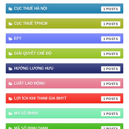
CỤC THUẾ HÀ NỘI
1
CỤC THUẾ TPHCM
1
EFY
1
GIẢI QUYẾT CHẾ ĐỘ
1
HƯỞNG LƯƠNG HƯU
1
LUẬT LAO ĐỘNG
1
LỢI ÍCH KHI THAM GIA BHYT
1
MÃ SỐ BHXH
1
MÃ SỐ ĐỊNH DANH
1