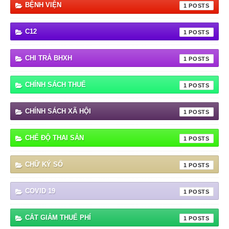
BỆNH VIỆN
1
C12
1
CHI TRẢ BHXH
1
CHÍNH SÁCH THUẾ
1
CHÍNH SÁCH XÃ HỘI
1
CHẾ ĐỘ THAI SẢN
1
CHỮ KÝ SỐ
1
COVID 19
1
CẮT GIẢM THUẾ PHÍ
1