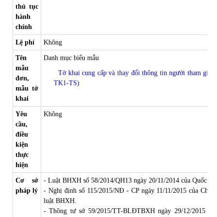
thủ tục
hành
chính
Lệ phí
Không
Tên
Danh mục biểu mẫu
mẫu
Tờ khai cung cấp và thay đổi thông tin người tham g
đơn,
TK1-TS)
mẫu tờ
khai
Yêu
Không
cầu,
điều
kiện
thực
hiện
Cơ sở
- Luật BHXH số 58/2014/QH13 ngày 20/11/2014 của Quốc Hộ
pháp lý
- Nghị định số 115/2015/NĐ - CP ngày 11/11/2015 của Chính 
luật BHXH.
- Thông tư sớ 59/2015/TT-BLĐTBXH ngày 29/12/2015 của