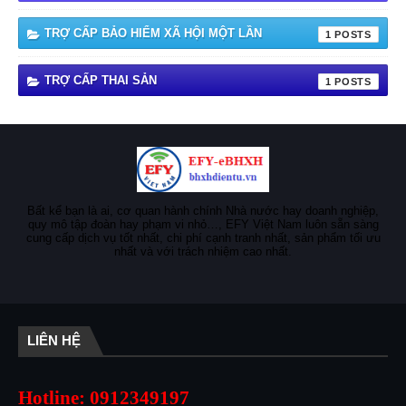
TRỢ CẤP BẢO HIỂM XÃ HỘI MỘT LẦN
1
TRỢ CẤP THAI SẢN
1
Bất kể bạn là ai, cơ quan hành chính Nhà nước hay doanh nghiệp,
quy mô tập đoàn hay phạm vi nhỏ…, EFY Việt Nam luôn sẵn sàng
cung cấp dịch vụ tốt nhất, chi phí cạnh tranh nhất, sản phẩm tối ưu
nhất và với trách nhiệm cao nhất.
LIÊN HỆ
Hotline: 0912349197