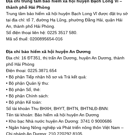
Địa chỉ trung tâm bảo hiểm xã hội huyện Bạch Long Vĩ –
thành phố Hải Phòng
Trung tâm bảo hiểm xã hội huyện Bạch Long Vĩ được đặt trụ sở
tại địa chỉ: tổ 7, đường Hạ Lũng, phường Đằng Hải, quận Hải
An, thành phố Hải Phòng.
Số điện thoại liên hệ: 0225 3517 580.
Mã số thuế: 0200895654-016
Địa chỉ bảo hiểm xã hội huyện An Dương
Địa chỉ: 16 ĐT351, thị trấn An Dương, huyện An Dương, thành
phố Hải Phòng
Điện thoại: 0225.3871.654
• Bộ phận Tiếp nhận hồ sơ và Trả kết quả:
• Bộ phận Quản lý thu:
• Bộ phận Sổ, thẻ:
• Bộ phận Chính sách:
• Bộ phận Kế toán:
Số tài khoản Thu BHXH, BHYT, BHTN, BHTNLĐ-BNN:
Tên tài khoản: Bảo hiểm xã hội huyện An Dương
• Kho bạc Nhà nước huyện An Dương: 3741 0 9000686
• Ngân hàng Nông nghiệp và Phát triển nông thôn Việt Nam –
Chi nhánh An Dương: 210 220292 8105