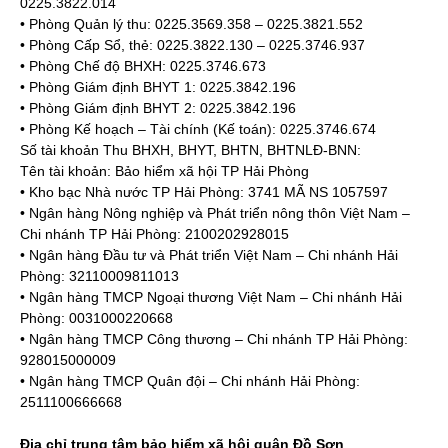
0225.3822.014
• Phòng Quản lý thu: 0225.3569.358 – 0225.3821.552
• Phòng Cấp Sổ, thẻ: 0225.3822.130 – 0225.3746.937
• Phòng Chế độ BHXH: 0225.3746.673
• Phòng Giám định BHYT 1: 0225.3842.196
• Phòng Giám định BHYT 2: 0225.3842.196
• Phòng Kế hoạch – Tài chính (Kế toán): 0225.3746.674
Số tài khoản Thu BHXH, BHYT, BHTN, BHTNLĐ-BNN:
Tên tài khoản: Bảo hiểm xã hội TP Hải Phòng
• Kho bạc Nhà nước TP Hải Phòng: 3741 MÃ NS 1057597
• Ngân hàng Nông nghiệp và Phát triển nông thôn Việt Nam –
Chi nhánh TP Hải Phòng: 2100202928015
• Ngân hàng Đầu tư và Phát triển Việt Nam – Chi nhánh Hải
Phòng: 32110009811013
• Ngân hàng TMCP Ngoại thương Việt Nam – Chi nhánh Hải
Phòng: 0031000220668
• Ngân hàng TMCP Công thương – Chi nhánh TP Hải Phòng:
928015000009
• Ngân hàng TMCP Quân đội – Chi nhánh Hải Phòng:
2511100666668
Địa chỉ trung tâm bảo hiểm xã hội quận Đồ Sơn