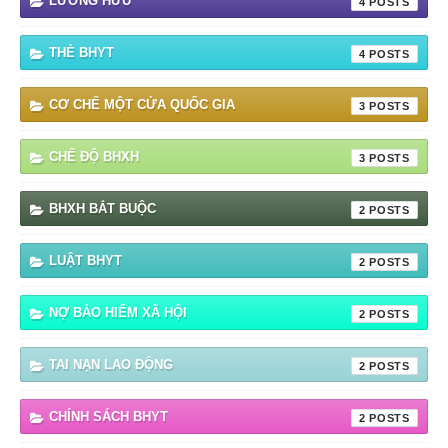
LƯƠNG HƯU
4
THẺ BHYT
4
CƠ CHẾ MỘT CỬA QUỐC GIA
3
CHẾ ĐỘ BHXH
3
BHXH BẮT BUỘC
2
LUẬT BHYT
2
NỢ BẢO HIỂM XÃ HỘI
2
TAI NẠN LAO ĐỘNG
2
CHÍNH SÁCH BHYT
2