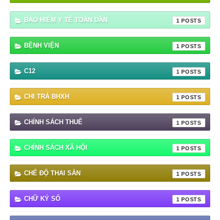
BẢO HIỂM Y TẾ TOÀN DÂN
1
BỆNH VIỆN
1
C12
1
CHI TRẢ BHXH
1
CHÍNH SÁCH THUẾ
1
CHÍNH SÁCH XÃ HỘI
1
CHẾ ĐỘ THAI SẢN
1
CHỮ KÝ SỐ
1