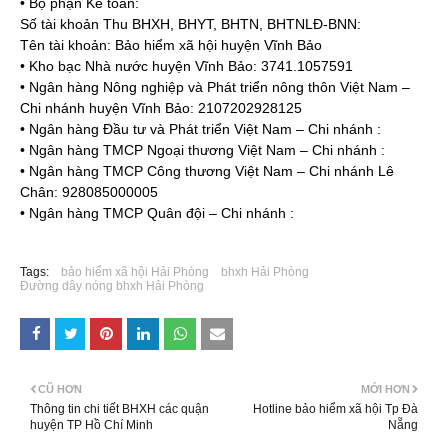
• Bộ phận Kế toán:
Số tài khoản Thu BHXH, BHYT, BHTN, BHTNLĐ-BNN:
Tên tài khoản: Bảo hiểm xã hội huyện Vĩnh Bảo
• Kho bạc Nhà nước huyện Vĩnh Bảo: 3741.1057591
• Ngân hàng Nông nghiệp và Phát triển nông thôn Việt Nam –
Chi nhánh huyện Vĩnh Bảo: 2107202928125
• Ngân hàng Đầu tư và Phát triển Việt Nam – Chi nhánh :
• Ngân hàng TMCP Ngoại thương Việt Nam – Chi nhánh :
• Ngân hàng TMCP Công thương Việt Nam – Chi nhánh Lê
Chân: 928085000005
• Ngân hàng TMCP Quân đội – Chi nhánh :
Tags:
bảo hiểm xã hội Hải Phòng
bhxh Hải Phòng
Đường dây nóng bhxh Hải Phòng
CŨ HƠN
MỚI HƠN
Thông tin chi tiết BHXH các quận
Hotline bảo hiểm xã hội Tp Đà
huyện TP Hồ Chí Minh
Nẵng