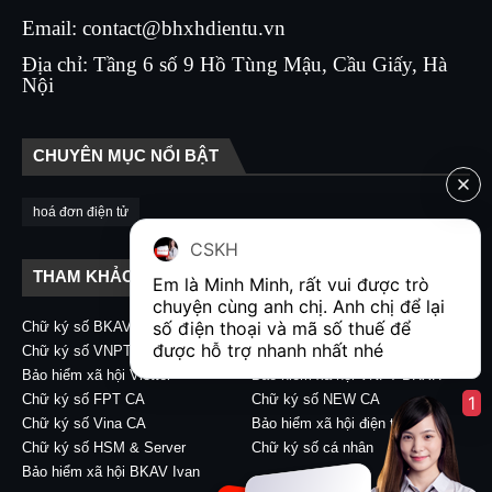
Email: contact@bhxhdientu.vn
Địa chỉ: Tầng 6 số 9 Hồ Tùng Mậu, Cầu Giấy, Hà
Nội
CHUYÊN MỤC NỔI BẬT
hoá đơn điện tử
CSKH
THAM KHẢO LIÊN KẾT
Em là Minh Minh, rất vui được trò 
chuyện cùng anh chị. Anh chị để lại 
số điện thoại và mã số thuế để 
Chữ ký số BKAV CA
Chữ ký số VIETTEL CA
được hỗ trợ nhanh nhất nhé  
Chữ ký số VNPT CA
Chữ ký số CA2 - Nacencomm
Bảo hiểm xã hội Viettel
Bảo hiểm xã hội VNPT BHXH
Chữ ký số FPT CA
Chữ ký số NEW CA
1
Chữ ký số Vina CA
Bảo hiểm xã hội điện tử
Chữ ký số HSM & Server
Chữ ký số cá nhân
Bảo hiểm xã hội BKAV Ivan