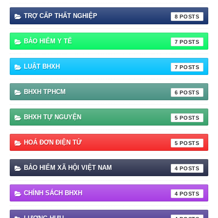
TRỢ CẤP THẤT NGHIỆP
8
BẢO HIỂM Y TẾ
7
LUẬT BHXH
7
BHXH TPHCM
6
BHXH TỰ NGUYỆN
5
HOÁ ĐƠN ĐIỆN TỬ
5
BẢO HIỂM XÃ HỘI VIỆT NAM
4
CHÍNH SÁCH BHXH
4