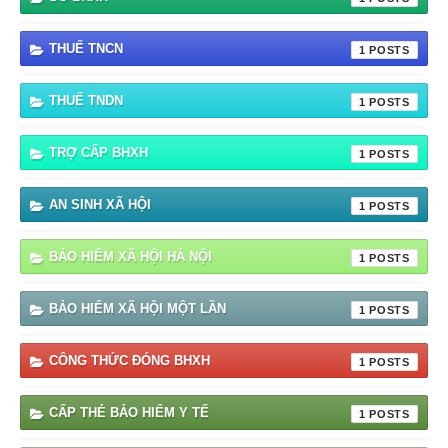
THUẾ TNCN
1
THUẾ TNDN
1
TRỢ CẤP BHXH
1
AN SINH XÃ HỘI
1
BẢO HIỂM XÃ HỘI HÀ NỘI
1
BẢO HIỂM XÃ HỘI MỘT LẦN
1
CÔNG THỨC ĐÓNG BHXH
1
CẤP THẺ BẢO HIỂM Y TẾ
1