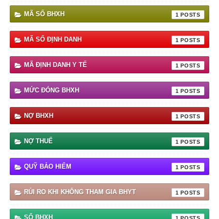
MÃ SỐ BHXH
1
MÃ SỐ ĐỊNH DANH
1
MÃ ĐỊNH DANH Y TẾ
1
MỨC ĐÓNG BHXH
1
NỢ BHXH
1
NỢ THUẾ
1
QUỸ BẢO HIỂM
1
RỦI RO KHI KHÔNG THAM GIA BHYT
1
SỔ BHXH
1