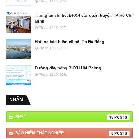
Tháng 12 16, 2021
Thông tin chi tiết BHXH các quận huyện TP Hồ Chí
Minh
Tháng 12 16, 2021
Hotline bảo hiểm xã hội Tp Đà Nẵng
Tháng 12 16, 2021
Đường dây nóng BHXH Hải Phòng
Tháng 12 16, 2021
NHÃN
BHYT
35
BẢO HIỂM THẤT NGHIỆP
8