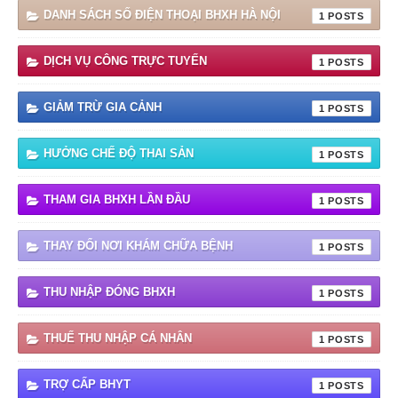
DANH SÁCH SỐ ĐIỆN THOẠI BHXH HÀ NỘI
1
DỊCH VỤ CÔNG TRỰC TUYẾN
1
GIẢM TRỪ GIA CẢNH
1
HƯỞNG CHẾ ĐỘ THAI SẢN
1
THAM GIA BHXH LẦN ĐẦU
1
THAY ĐỔI NƠI KHÁM CHỮA BỆNH
1
THU NHẬP ĐÓNG BHXH
1
THUẾ THU NHẬP CÁ NHÂN
1
TRỢ CẤP BHYT
1