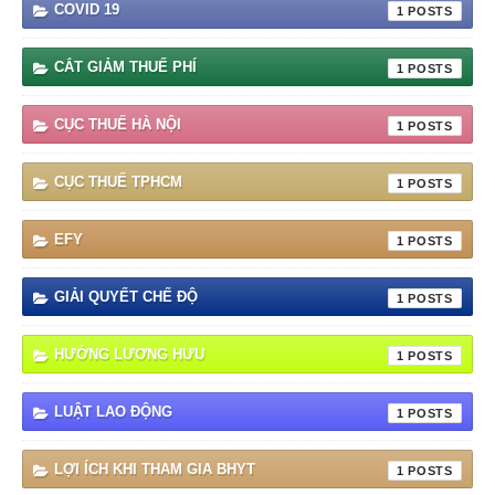
COVID 19
1
CẮT GIẢM THUẾ PHÍ
1
CỤC THUẾ HÀ NỘI
1
CỤC THUẾ TPHCM
1
EFY
1
GIẢI QUYẾT CHẾ ĐỘ
1
HƯỞNG LƯƠNG HƯU
1
LUẬT LAO ĐỘNG
1
LỢI ÍCH KHI THAM GIA BHYT
1