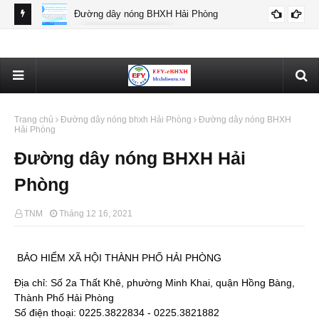
Đường dây nóng BHXH Hải Phòng
BHXH HẢI PHÒNG
Thô
Trang chủ
Đường dây nóng bhxh Hải Phòng
Đường dây nóng BHXH
Hải Phòng
Đường dây nóng BHXH Hải
Phòng
TNM
Tháng 12 16, 2021
BẢO HIỂM XÃ HỘI THÀNH PHỐ HẢI PHÒNG
Địa chỉ: Số 2a Thất Khê, phường Minh Khai, quận Hồng Bàng,
Thành Phố Hải Phòng
Số điện thoại: 0225.3822834 - 0225.3821882