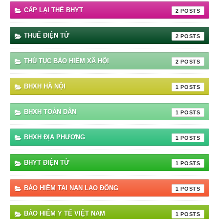
CẤP LẠI THẺ BHYT
2
THUẾ ĐIỆN TỬ
2
THỦ TỤC BẢO HIỂM XÃ HỘI
2
BHXH HÀ NỘI
1
BHXH TOÀN DÂN
1
BHXH ĐỊA PHƯƠNG
1
BHYT ĐIỆN TỬ
1
BẢO HIỂM TAI NAN LAO ĐÔNG
1
BẢO HIỂM Y TẾ VIỆT NAM
1