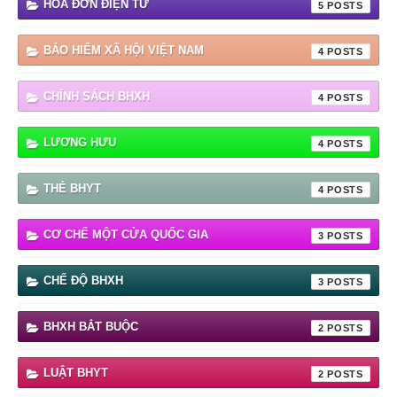
HOÁ ĐƠN ĐIỆN TỬ
5
BẢO HIỂM XÃ HỘI VIỆT NAM
4
CHÍNH SÁCH BHXH
4
LƯƠNG HƯU
4
THẺ BHYT
4
CƠ CHẾ MỘT CỬA QUỐC GIA
3
CHẾ ĐỘ BHXH
3
BHXH BẮT BUỘC
2
LUẬT BHYT
2