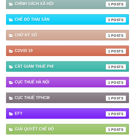
CHÍNH SÁCH XÃ HỘI
1
CHẾ ĐỘ THAI SẢN
1
CHỮ KÝ SỐ
1
COVID 19
1
CẮT GIẢM THUẾ PHÍ
1
CỤC THUẾ HÀ NỘI
1
CỤC THUẾ TPHCM
1
EFY
1
GIẢI QUYẾT CHẾ ĐỘ
1