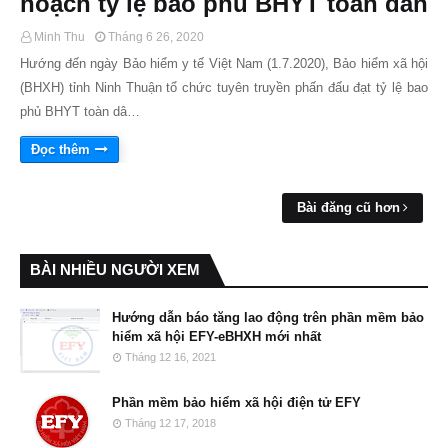
hoạch tỷ lệ bao phủ BHYT toàn dân
Minh Thu
Tháng 6 26, 2020
Hướng đến ngày Bảo hiểm y tế Việt Nam (1.7.2020), Bảo hiểm xã hội
(BHXH) tỉnh Ninh Thuận tổ chức tuyên truyền phấn đấu đạt tỷ lệ bao
phủ BHYT toàn dâ…
Đọc thêm
Bài đăng cũ hơn
BÀI NHIỀU NGƯỜI XEM
Hướng dẫn báo tăng lao động trên phần mềm bảo
hiểm xã hội EFY-eBHXH mới nhất
Tháng 12 16, 2021
Phần mềm bảo hiểm xã hội điện tử EFY
Tháng 12 17, 2018