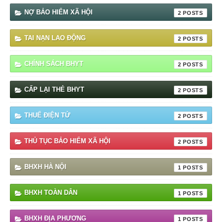
NỢ BẢO HIỂM XÃ HỘI
2
TAI NẠN LAO ĐỘNG
2
CHÍNH SÁCH BHYT
2
CẤP LẠI THẺ BHYT
2
THUẾ ĐIỆN TỬ
2
THỦ TỤC BẢO HIỂM XÃ HỘI
2
BHXH HÀ NỘI
1
BHXH TOÀN DÂN
1
BHXH ĐỊA PHƯƠNG
1