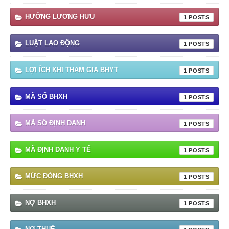
HƯỞNG LƯƠNG HƯU
1
LUẬT LAO ĐỘNG
1
LỢI ÍCH KHI THAM GIA BHYT
1
MÃ SỐ BHXH
1
MÃ SỐ ĐỊNH DANH
1
MÃ ĐỊNH DANH Y TẾ
1
MỨC ĐÓNG BHXH
1
NỢ BHXH
1