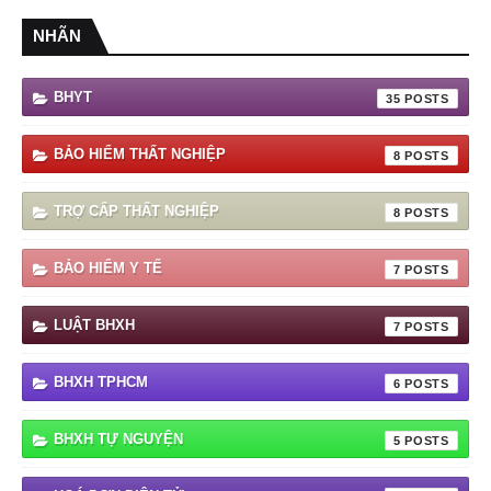
NHÃN
BHYT
35
BẢO HIỂM THẤT NGHIỆP
8
TRỢ CẤP THẤT NGHIỆP
8
BẢO HIỂM Y TẾ
7
LUẬT BHXH
7
BHXH TPHCM
6
BHXH TỰ NGUYỆN
5