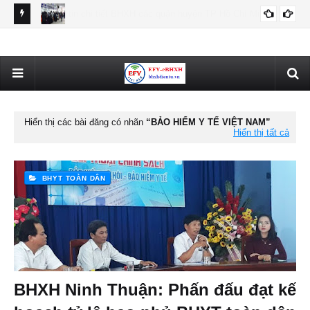
Minh
Hà Nội tập trung thực hiện các nhiệm vụ trọng tâm chính sách
Hướ
BHTN
BHXH, BHYT
EF
Hiển thị các bài đăng có nhãn
BẢO HIỂM Y TẾ VIỆT NAM
Hiển thị tất cả
BHYT TOÀN DÂN
BHXH Ninh Thuận: Phấn đấu đạt kế