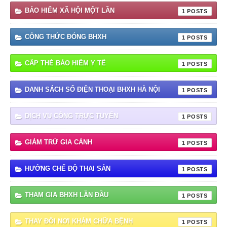
BẢO HIỂM XÃ HỘI MỘT LẦN
1
CÔNG THỨC ĐÓNG BHXH
1
CẤP THẺ BẢO HIỂM Y TẾ
1
DANH SÁCH SỐ ĐIỆN THOẠI BHXH HÀ NỘI
1
DỊCH VỤ CÔNG TRỰC TUYẾN
1
GIẢM TRỪ GIA CẢNH
1
HƯỞNG CHẾ ĐỘ THAI SẢN
1
THAM GIA BHXH LẦN ĐẦU
1
THAY ĐỔI NƠI KHÁM CHỮA BỆNH
1