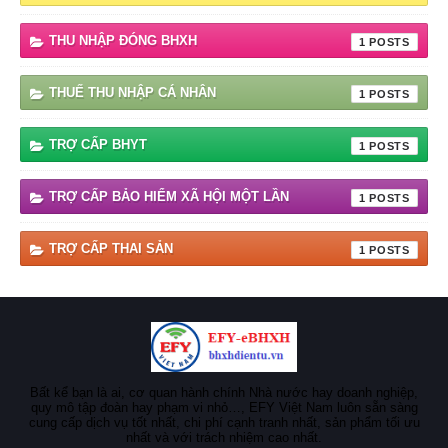
THU NHẬP ĐÓNG BHXH
1
THUẾ THU NHẬP CÁ NHÂN
1
TRỢ CẤP BHYT
1
TRỢ CẤP BẢO HIỂM XÃ HỘI MỘT LẦN
1
TRỢ CẤP THAI SẢN
1
Bất kể bạn là ai, cơ quan hành chính Nhà nước hay doanh nghiệp,
quy mô tập đoàn hay phạm vi nhỏ…, EFY Việt Nam luôn sẵn sàng
cung cấp dịch vụ tốt nhất, chi phí cạnh tranh nhất, sản phẩm tối ưu
nhất và với trách nhiệm cao nhất.