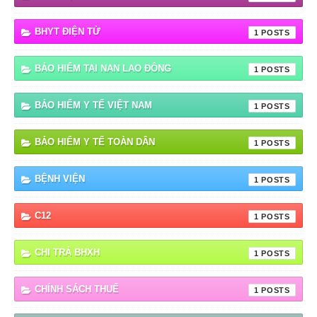
BHYT ĐIỆN TỬ
1
BẢO HIỂM TAI NAN LAO ĐÔNG
1
BẢO HIỂM Y TẾ VIỆT NAM
1
BẢO HIỂM Y TẾ TOÀN DÂN
1
BỆNH VIỆN
1
C12
1
CHI TRẢ BHXH
1
CHÍNH SÁCH THUẾ
1