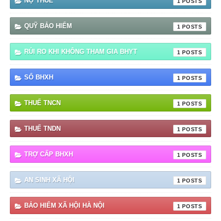
NỢ THUẾ
1
QUỸ BẢO HIỂM
1
RỦI RO KHI KHÔNG THAM GIA BHYT
1
SỔ BHXH
1
THUẾ TNCN
1
THUẾ TNDN
1
TRỢ CẤP BHXH
1
AN SINH XÃ HỘI
1
BẢO HIỂM XÃ HỘI HÀ NỘI
1