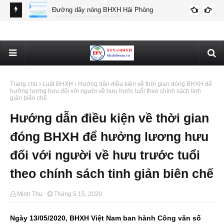
Đường dây nóng BHXH Hải Phòng
BHXH HẢI PHÒNG
Thô
Trang chủ
Luật BHXH
Hướng dẫn điều kiện về thời gian đóng BHXH để
hưởng lương hưu đối với người về hưu trước tuổi theo chính sách tinh
giản biên chế
Hướng dẫn điều kiện về thời gian
đóng BHXH để hưởng lương hưu
đối với người về hưu trước tuổi
theo chính sách tinh giản biên chế
Minh Thu
Tháng 5 15, 2020
Ngày 13/05/2020, BHXH Việt Nam ban hành Công văn số