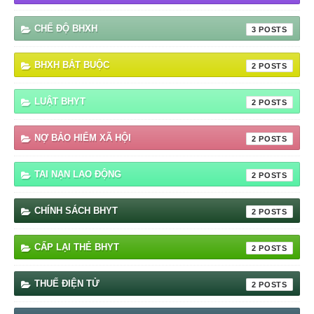
CHẾ ĐỘ BHXH
3
BHXH BẮT BUỘC
2
LUẬT BHYT
2
NỢ BẢO HIỂM XÃ HỘI
2
TAI NẠN LAO ĐỘNG
2
CHÍNH SÁCH BHYT
2
CẤP LẠI THẺ BHYT
2
THUẾ ĐIỆN TỬ
2