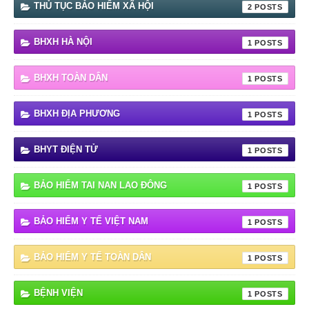
THỦ TỤC BẢO HIỂM XÃ HỘI
2
BHXH HÀ NỘI
1
BHXH TOÀN DÂN
1
BHXH ĐỊA PHƯƠNG
1
BHYT ĐIỆN TỬ
1
BẢO HIỂM TAI NAN LAO ĐÔNG
1
BẢO HIỂM Y TẾ VIỆT NAM
1
BẢO HIỂM Y TẾ TOÀN DÂN
1
BỆNH VIỆN
1