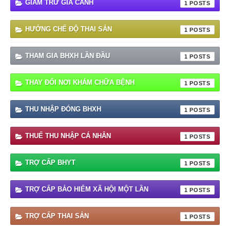
GIẢM TRỪ GIA CẢNH
1
HƯỞNG CHẾ ĐỘ THAI SẢN
1
THAM GIA BHXH LẦN ĐẦU
1
THAY ĐỔI NƠI KHÁM CHỮA BỆNH
1
THU NHẬP ĐÓNG BHXH
1
THUẾ THU NHẬP CÁ NHÂN
1
TRỢ CẤP BHYT
1
TRỢ CẤP BẢO HIỂM XÃ HỘI MỘT LẦN
1
TRỢ CẤP THAI SẢN
1