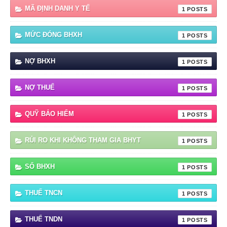
MÃ ĐỊNH DANH Y TẾ
1
MỨC ĐÓNG BHXH
1
NỢ BHXH
1
NỢ THUẾ
1
QUỸ BẢO HIỂM
1
RỦI RO KHI KHÔNG THAM GIA BHYT
1
SỔ BHXH
1
THUẾ TNCN
1
THUẾ TNDN
1