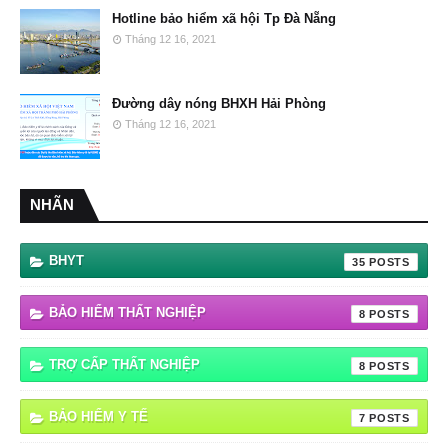
Hotline bảo hiểm xã hội Tp Đà Nẵng
Tháng 12 16, 2021
Đường dây nóng BHXH Hải Phòng
Tháng 12 16, 2021
NHÃN
BHYT
35
BẢO HIỂM THẤT NGHIỆP
8
TRỢ CẤP THẤT NGHIỆP
8
BẢO HIỂM Y TẾ
7