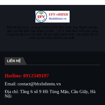
Bất kể bạn là ai, cơ quan hành chính Nhà nước hay doanh nghiệp,
quy mô tập đoàn hay phạm vi nhỏ…, EFY Việt Nam luôn sẵn sàng
cung cấp dịch vụ tốt nhất, chi phí cạnh tranh nhất, sản phẩm tối ưu
nhất và với trách nhiệm cao nhất.
LIÊN HỆ
Hotline: 0912349197
Email: contact@bhxhdientu.vn
Địa chỉ: Tầng 6 số 9 Hồ Tùng Mậu, Cầu Giấy, Hà
Nội