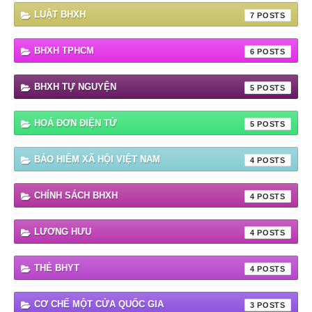
LUẬT BHXH
7
BHXH TPHCM
6
BHXH TỰ NGUYỆN
5
HOÁ ĐƠN ĐIỆN TỬ
5
BẢO HIỂM XÃ HỘI VIỆT NAM
4
CHÍNH SÁCH BHXH
4
LƯƠNG HƯU
4
THẺ BHYT
4
CƠ CHẾ MỘT CỬA QUỐC GIA
3