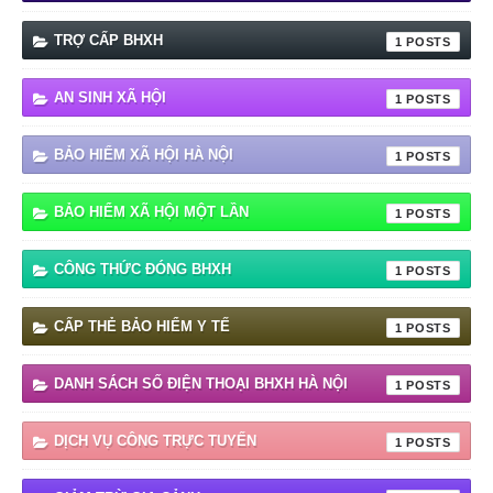
TRỢ CẤP BHXH
1
AN SINH XÃ HỘI
1
BẢO HIỂM XÃ HỘI HÀ NỘI
1
BẢO HIỂM XÃ HỘI MỘT LẦN
1
CÔNG THỨC ĐÓNG BHXH
1
CẤP THẺ BẢO HIỂM Y TẾ
1
DANH SÁCH SỐ ĐIỆN THOẠI BHXH HÀ NỘI
1
DỊCH VỤ CÔNG TRỰC TUYẾN
1