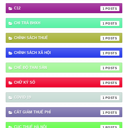
C12
1
CHI TRẢ BHXH
1
CHÍNH SÁCH THUẾ
1
CHÍNH SÁCH XÃ HỘI
1
CHẾ ĐỘ THAI SẢN
1
CHỮ KÝ SỐ
1
COVID 19
1
CẮT GIẢM THUẾ PHÍ
1
CỤC THUẾ HÀ NỘI
1