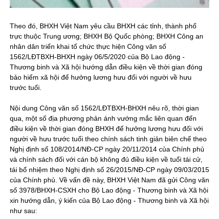
Theo đó, BHXH Việt Nam yêu cầu BHXH các tỉnh, thành phố
trực thuộc Trung ương; BHXH Bộ Quốc phòng; BHXH Công an
nhân dân triển khai tổ chức thực hiện Công văn số
1562/LĐTBXH-BHXH ngày 06/5/2020 của Bộ Lao động -
Thương binh và Xã hội hướng dẫn điều kiện về thời gian đóng
bảo hiểm xã hội để hưởng lương hưu đối với người về hưu
trước tuổi.
Nội dung Công văn số 1562/LĐTBXH-BHXH nêu rõ, thời gian
qua, một số địa phương phản ánh vướng mắc liên quan đến
điều kiện về thời gian đóng BHXH để hưởng lương hưu đối với
người về hưu trước tuổi theo chính sách tinh giản biên chế theo
Nghị định số 108/2014/NĐ-CP ngày 20/11/2014 của Chính phủ
và chính sách đối với cán bộ không đủ điều kiện về tuổi tái cử,
tái bổ nhiệm theo Nghị định số 26/2015/NĐ-CP ngày 09/03/2015
của Chính phủ. Về vấn đề này, BHXH Việt Nam đã gửi Công văn
số 3978/BHXH-CSXH cho Bộ Lao động - Thương binh và Xã hội
xin hướng dẫn, ý kiến của Bộ Lao động - Thương binh và Xã hội
như sau: