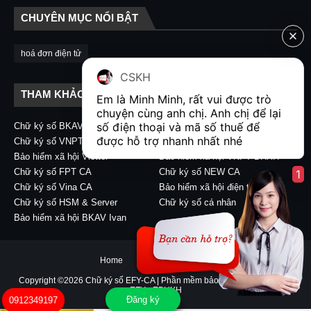
CHUYÊN MỤC NỔI BẬT
hoá đơn điện tử
CSKH
THAM KHẢO LIÊN KẾT
Em là Minh Minh, rất vui được trò 
chuyện cùng anh chị. Anh chị để lại 
số điện thoại và mã số thuế để 
Chữ ký số BKAV CA
Chữ ký số VIETTEL CA
được hỗ trợ nhanh nhất nhé  
Chữ ký số VNPT CA
Chữ ký số CA2 - Nacencomm
Bảo hiểm xã hội Viettel
Bảo hiểm xã hội VNPT BHXH
Chữ ký số FPT CA
Chữ ký số NEW CA
1
Chữ ký số Vina CA
Bảo hiểm xã hội điện tử
Chữ ký số HSM & Server
Chữ ký số cá nhân
Bảo hiểm xã hội BKAV Ivan
Home
About
Contact Us
Copyright ©
2026
Chữ ký số EFY-CA | Phần mềm bảo hiểm xã hội điện tử
EFY - EBHXH
Đăng ký
0912349197