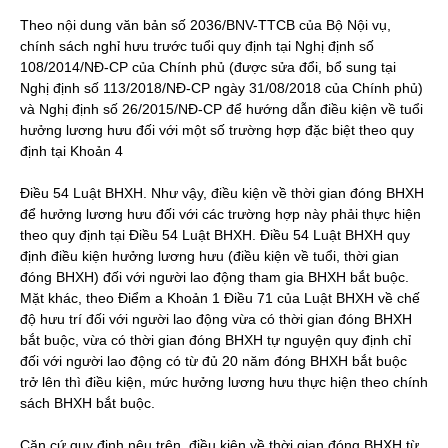
Theo nội dung văn bản số 2036/BNV-TTCB của Bộ Nội vụ,
chính sách nghỉ hưu trước tuổi quy định tại Nghị định số
108/2014/NĐ-CP của Chính phủ (được sửa đổi, bổ sung tại
Nghị định số 113/2018/NĐ-CP ngày 31/08/2018 của Chính phủ)
và Nghị định số 26/2015/NĐ-CP để hướng dẫn điều kiện về tuổi
hưởng lương hưu đối với một số trường hợp đặc biệt theo quy
định tại Khoản 4
Điều 54 Luật BHXH. Như vậy, điều kiện về thời gian đóng BHXH
để hưởng lương hưu đối với các trường hợp này phải thực hiện
theo quy định tại Điều 54 Luật BHXH. Điều 54 Luật BHXH quy
định điều kiện hưởng lương hưu (điều kiện về tuổi, thời gian
đóng BHXH) đối với người lao động tham gia BHXH bắt buộc.
Mặt khác, theo Điểm a Khoản 1 Điều 71 của Luật BHXH về chế
độ hưu trí đối với người lao động vừa có thời gian đóng BHXH
bắt buộc, vừa có thời gian đóng BHXH tự nguyện quy định chỉ
đối với người lao động có từ đủ 20 năm đóng BHXH bắt buộc
trở lên thì điều kiện, mức hưởng lương hưu thực hiện theo chính
sách BHXH bắt buộc.
Căn cứ quy định nêu trên, điều kiện về thời gian đóng BHXH từ