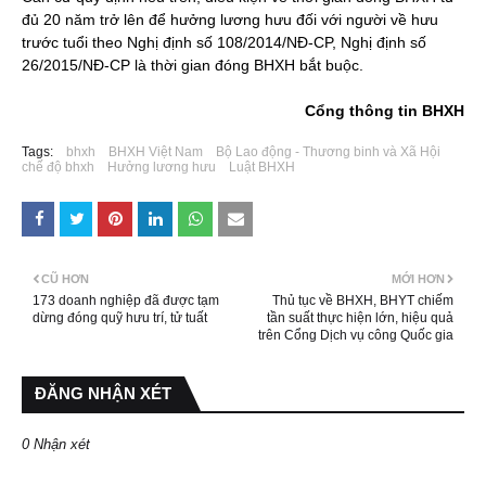
đủ 20 năm trở lên để hưởng lương hưu đối với người về hưu
trước tuổi theo Nghị định số 108/2014/NĐ-CP, Nghị định số
26/2015/NĐ-CP là thời gian đóng BHXH bắt buộc.
Cổng thông tin BHXH
Tags:
bhxh
BHXH Việt Nam
Bộ Lao động - Thương binh và Xã Hội
chế độ bhxh
Hưởng lương hưu
Luật BHXH
CŨ HƠN
MỚI HƠN
173 doanh nghiệp đã được tạm
Thủ tục về BHXH, BHYT chiếm
dừng đóng quỹ hưu trí, tử tuất
tần suất thực hiện lớn, hiệu quả
trên Cổng Dịch vụ công Quốc gia
ĐĂNG NHẬN XÉT
0 Nhận xét