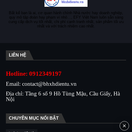
Bất kể bạn là ai, cơ quan hành chính Nhà nước hay doanh nghiệp,
quy mô tập đoàn hay phạm vi nhỏ…, EFY Việt Nam luôn sẵn sàng
cung cấp dịch vụ tốt nhất, chi phí cạnh tranh nhất, sản phẩm tối ưu
nhất và với trách nhiệm cao nhất.
LIÊN HỆ
Hotline: 0912349197
Email: contact@bhxhdientu.vn
Địa chỉ: Tầng 6 số 9 Hồ Tùng Mậu, Cầu Giấy, Hà
Nội
CHUYÊN MỤC NỔI BẬT