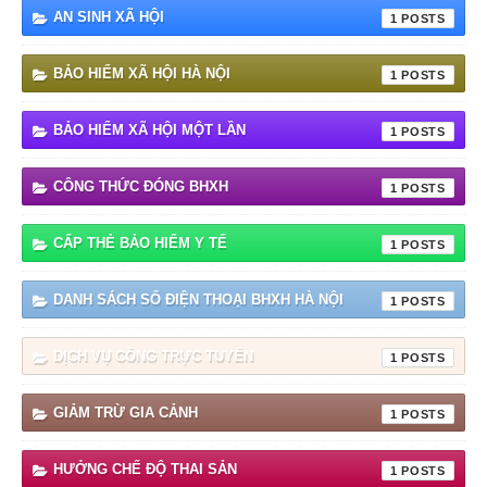
AN SINH XÃ HỘI
1
BẢO HIỂM XÃ HỘI HÀ NỘI
1
BẢO HIỂM XÃ HỘI MỘT LẦN
1
CÔNG THỨC ĐÓNG BHXH
1
CẤP THẺ BẢO HIỂM Y TẾ
1
DANH SÁCH SỐ ĐIỆN THOẠI BHXH HÀ NỘI
1
DỊCH VỤ CÔNG TRỰC TUYẾN
1
GIẢM TRỪ GIA CẢNH
1
HƯỞNG CHẾ ĐỘ THAI SẢN
1