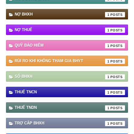
NỢ BHXH
1
NỢ THUẾ
1
QUỸ BẢO HIỂM
1
RỦI RO KHI KHÔNG THAM GIA BHYT
1
SỔ BHXH
1
THUẾ TNCN
1
THUẾ TNDN
1
TRỢ CẤP BHXH
1