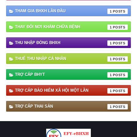
THAM GIA BHXH LẦN ĐẦU
1
THAY ĐỔI NƠI KHÁM CHỮA BỆNH
1
THU NHẬP ĐÓNG BHXH
1
THUẾ THU NHẬP CÁ NHÂN
1
TRỢ CẤP BHYT
1
TRỢ CẤP BẢO HIỂM XÃ HỘI MỘT LẦN
1
TRỢ CẤP THAI SẢN
1