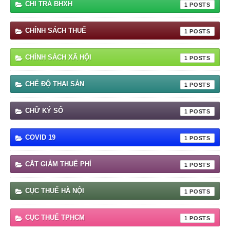
CHI TRẢ BHXH
1
CHÍNH SÁCH THUẾ
1
CHÍNH SÁCH XÃ HỘI
1
CHẾ ĐỘ THAI SẢN
1
CHỮ KÝ SỐ
1
COVID 19
1
CẮT GIẢM THUẾ PHÍ
1
CỤC THUẾ HÀ NỘI
1
CỤC THUẾ TPHCM
1