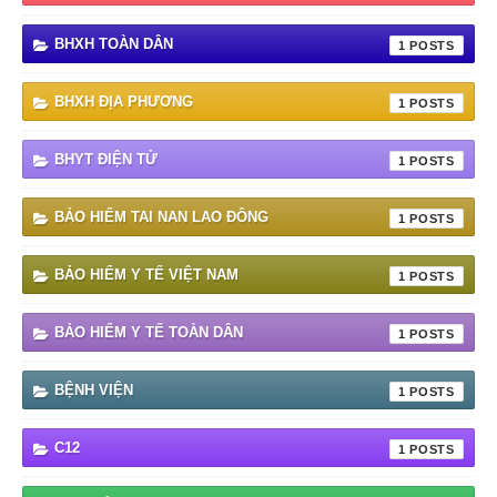
BHXH TOÀN DÂN
1
BHXH ĐỊA PHƯƠNG
1
BHYT ĐIỆN TỬ
1
BẢO HIỂM TAI NAN LAO ĐÔNG
1
BẢO HIỂM Y TẾ VIỆT NAM
1
BẢO HIỂM Y TẾ TOÀN DÂN
1
BỆNH VIỆN
1
C12
1