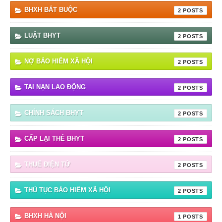
BHXH BẮT BUỘC
2
LUẬT BHYT
2
NỢ BẢO HIỂM XÃ HỘI
2
TAI NẠN LAO ĐỘNG
2
CHÍNH SÁCH BHYT
2
CẤP LẠI THẺ BHYT
2
THUẾ ĐIỆN TỬ
2
THỦ TỤC BẢO HIỂM XÃ HỘI
2
BHXH HÀ NỘI
1