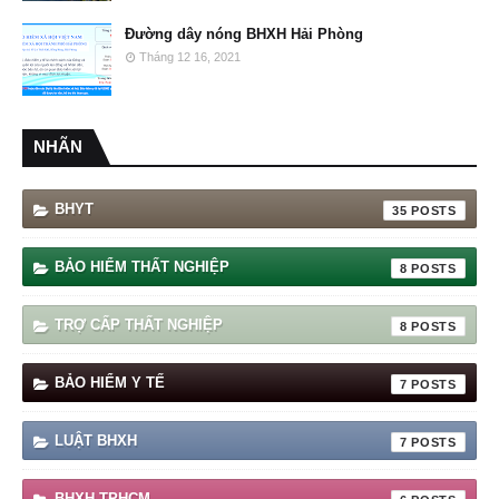
Đường dây nóng BHXH Hải Phòng
Tháng 12 16, 2021
NHÃN
BHYT
35
BẢO HIỂM THẤT NGHIỆP
8
TRỢ CẤP THẤT NGHIỆP
8
BẢO HIỂM Y TẾ
7
LUẬT BHXH
7
BHXH TPHCM