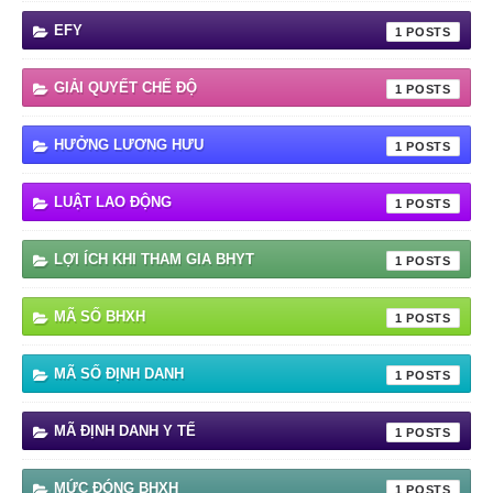
EFY
1
GIẢI QUYẾT CHẾ ĐỘ
1
HƯỞNG LƯƠNG HƯU
1
LUẬT LAO ĐỘNG
1
LỢI ÍCH KHI THAM GIA BHYT
1
MÃ SỐ BHXH
1
MÃ SỐ ĐỊNH DANH
1
MÃ ĐỊNH DANH Y TẾ
1
MỨC ĐÓNG BHXH
1