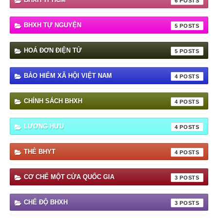
6
BHXH TỰ NGUYỆN
5
HOÁ ĐƠN ĐIỆN TỬ
5
BẢO HIỂM XÃ HỘI VIỆT NAM
4
CHÍNH SÁCH BHXH
4
LƯƠNG HƯU
4
THẺ BHYT
4
CƠ CHẾ MỘT CỬA QUỐC GIA
3
CHẾ ĐỘ BHXH
3