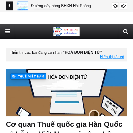
Đường dây nóng BHXH Hải Phòng
BHXH HẢI PHÒNG
Thô
Hiển thị các bài đăng có nhãn
HOÁ ĐƠN ĐIỆN TỬ
Hiển thị tất cả
THUẾ VIỆT NAM
Cơ quan Thuế quốc gia Hàn Quốc