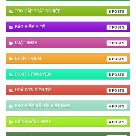
TRỢ CẤP THẤT NGHIỆP
8
BẢO HIỂM Y TẾ
7
LUẬT BHXH
7
BHXH TPHCM
6
BHXH TỰ NGUYỆN
5
HOÁ ĐƠN ĐIỆN TỬ
5
BẢO HIỂM XÃ HỘI VIỆT NAM
4
CHÍNH SÁCH BHXH
4