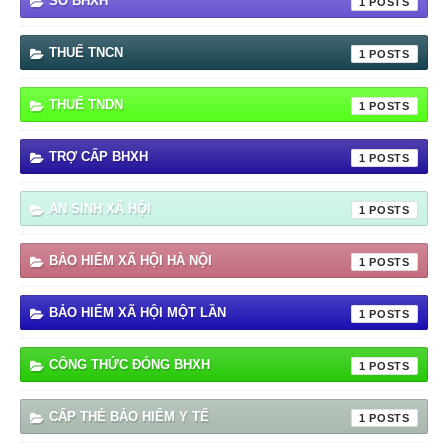
SỔ BHXH
1
THUẾ TNCN
1
THUẾ TNDN
1
TRỢ CẤP BHXH
1
AN SINH XÃ HỘI
1
BẢO HIỂM XÃ HỘI HÀ NỘI
1
BẢO HIỂM XÃ HỘI MỘT LẦN
1
CÔNG THỨC ĐÓNG BHXH
1
CẤP THẺ BẢO HIỂM Y TẾ
1