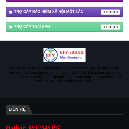
TRỢ CẤP BẢO HIỂM XÃ HỘI MỘT LẦN
1
TRỢ CẤP THAI SẢN
1
Bất kể bạn là ai, cơ quan hành chính Nhà nước hay doanh nghiệp,
quy mô tập đoàn hay phạm vi nhỏ…, EFY Việt Nam luôn sẵn sàng
cung cấp dịch vụ tốt nhất, chi phí cạnh tranh nhất, sản phẩm tối ưu
nhất và với trách nhiệm cao nhất.
LIÊN HỆ
Hotline: 0912349197