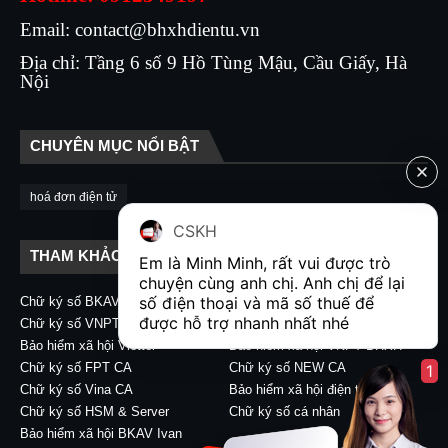
Email: contact@bhxhdientu.vn
Địa chỉ: Tầng 6 số 9 Hồ Tùng Mậu, Cầu Giấy, Hà
Nội
CHUYÊN MỤC NỔI BẬT
hoá đơn điện tử
CSKH
THAM KHẢO LIÊN KẾT
Em là Minh Minh, rất vui được trò 
chuyện cùng anh chị. Anh chị để lại 
số điện thoại và mã số thuế để 
Chữ ký số BKAV CA
Chữ ký số VIETTEL CA
được hỗ trợ nhanh nhất nhé  
Chữ ký số VNPT CA
Chữ ký số CA2 - Nacencomm
Bảo hiểm xã hội Viettel
Bảo hiểm xã hội VNPT BHXH
Chữ ký số FPT CA
Chữ ký số NEW CA
1
Chữ ký số Vina CA
Bảo hiểm xã hội điện tử
Chữ ký số HSM & Server
Chữ ký số cá nhân
Bảo hiểm xã hội BKAV Ivan