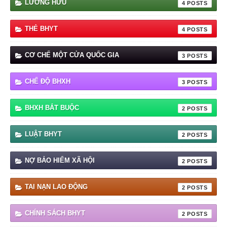
LƯƠNG HƯU
4
THẺ BHYT
4
CƠ CHẾ MỘT CỬA QUỐC GIA
3
CHẾ ĐỘ BHXH
3
BHXH BẮT BUỘC
2
LUẬT BHYT
2
NỢ BẢO HIỂM XÃ HỘI
2
TAI NẠN LAO ĐỘNG
2
CHÍNH SÁCH BHYT
2