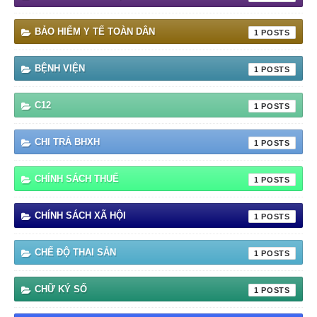
BẢO HIỂM Y TẾ TOÀN DÂN
1
BỆNH VIỆN
1
C12
1
CHI TRẢ BHXH
1
CHÍNH SÁCH THUẾ
1
CHÍNH SÁCH XÃ HỘI
1
CHẾ ĐỘ THAI SẢN
1
CHỮ KÝ SỐ
1