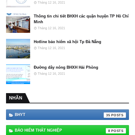
Tháng 12 16, 2021
Thông tin chi tiết BHXH các quận huyện TP Hồ Chí
Minh
Tháng 12 16, 2021
Hotline bảo hiểm xã hội Tp Đà Nẵng
Tháng 12 16, 2021
Đường dây nóng BHXH Hải Phòng
Tháng 12 16, 2021
NHÃN
BHYT
35
BẢO HIỂM THẤT NGHIỆP
8