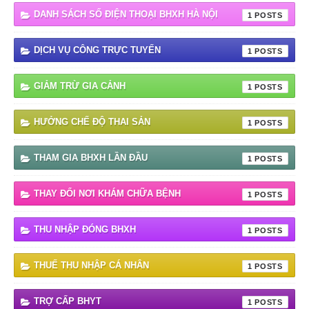
DANH SÁCH SỐ ĐIỆN THOẠI BHXH HÀ NỘI
1
DỊCH VỤ CÔNG TRỰC TUYẾN
1
GIẢM TRỪ GIA CẢNH
1
HƯỞNG CHẾ ĐỘ THAI SẢN
1
THAM GIA BHXH LẦN ĐẦU
1
THAY ĐỔI NƠI KHÁM CHỮA BỆNH
1
THU NHẬP ĐÓNG BHXH
1
THUẾ THU NHẬP CÁ NHÂN
1
TRỢ CẤP BHYT
1