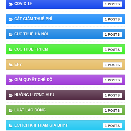
COVID 19
1
CẮT GIẢM THUẾ PHÍ
1
CỤC THUẾ HÀ NỘI
1
CỤC THUẾ TPHCM
1
EFY
1
GIẢI QUYẾT CHẾ ĐỘ
1
HƯỞNG LƯƠNG HƯU
1
LUẬT LAO ĐỘNG
1
LỢI ÍCH KHI THAM GIA BHYT
1