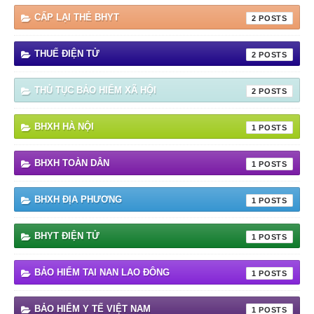
CẤP LẠI THẺ BHYT
2
THUẾ ĐIỆN TỬ
2
THỦ TỤC BẢO HIỂM XÃ HỘI
2
BHXH HÀ NỘI
1
BHXH TOÀN DÂN
1
BHXH ĐỊA PHƯƠNG
1
BHYT ĐIỆN TỬ
1
BẢO HIỂM TAI NAN LAO ĐÔNG
1
BẢO HIỂM Y TẾ VIỆT NAM
1