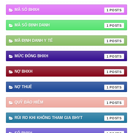
MÃ SỐ BHXH
1
MÃ SỐ ĐỊNH DANH
1
MÃ ĐỊNH DANH Y TẾ
1
MỨC ĐÓNG BHXH
1
NỢ BHXH
1
NỢ THUẾ
1
QUỸ BẢO HIỂM
1
RỦI RO KHI KHÔNG THAM GIA BHYT
1