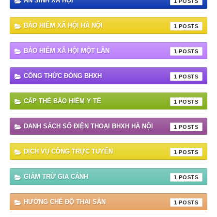
AN SINH XÃ HỘI
1
BẢO HIỂM XÃ HỘI HÀ NỘI
1
BẢO HIỂM XÃ HỘI MỘT LẦN
1
CÔNG THỨC ĐÓNG BHXH
1
CẤP THẺ BẢO HIỂM Y TẾ
1
DANH SÁCH SỐ ĐIỆN THOẠI BHXH HÀ NỘI
1
DỊCH VỤ CÔNG TRỰC TUYẾN
1
GIẢM TRỪ GIA CẢNH
1
HƯỞNG CHẾ ĐỘ THAI SẢN
1