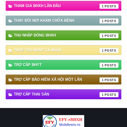
THAM GIA BHXH LẦN ĐẦU
1
THAY ĐỔI NƠI KHÁM CHỮA BỆNH
1
THU NHẬP ĐÓNG BHXH
1
THUẾ THU NHẬP CÁ NHÂN
1
TRỢ CẤP BHYT
1
TRỢ CẤP BẢO HIỂM XÃ HỘI MỘT LẦN
1
TRỢ CẤP THAI SẢN
1