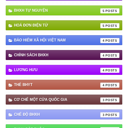
BHXH TỰ NGUYỆN
5
HOÁ ĐƠN ĐIỆN TỬ
5
BẢO HIỂM XÃ HỘI VIỆT NAM
4
CHÍNH SÁCH BHXH
4
LƯƠNG HƯU
4
THẺ BHYT
4
CƠ CHẾ MỘT CỬA QUỐC GIA
3
CHẾ ĐỘ BHXH
3