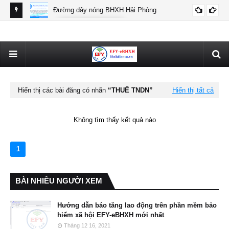
Đường dây nóng BHXH Hải Phòng
BHXH HẢI PHÒNG
Thô
Hiển thị các bài đăng có nhãn
THUẾ TNDN
Hiển thị tất cả
Không tìm thấy kết quả nào
1
BÀI NHIỀU NGƯỜI XEM
Hướng dẫn báo tăng lao động trên phần mềm bảo
hiểm xã hội EFY-eBHXH mới nhất
Tháng 12 16, 2021