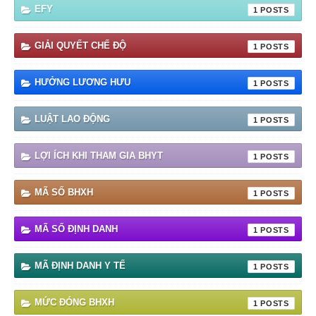
EFY
1
GIẢI QUYẾT CHẾ ĐỘ
1
HƯỞNG LƯƠNG HƯU
1
LUẬT LAO ĐỘNG
1
LỢI ÍCH KHI THAM GIA BHYT
1
MÃ SỐ BHXH
1
MÃ SỐ ĐỊNH DANH
1
MÃ ĐỊNH DANH Y TẾ
1
MỨC ĐÓNG BHXH
1