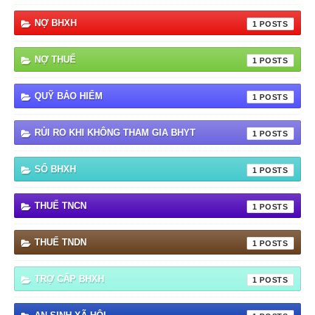
NỢ BHXH
1
NỢ THUẾ
1
QUỸ BẢO HIỂM
1
RỦI RO KHI KHÔNG THAM GIA BHYT
1
SỔ BHXH
1
THUẾ TNCN
1
THUẾ TNDN
1
TRỢ CẤP BHXH
1