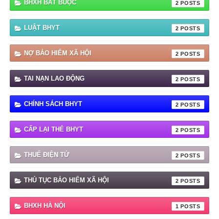
BHXH BẮT BUỘC
2
LUẬT BHYT
2
NỢ BẢO HIỂM XÃ HỘI
2
TAI NẠN LAO ĐỘNG
2
CHÍNH SÁCH BHYT
2
CẤP LẠI THẺ BHYT
2
THUẾ ĐIỆN TỬ
2
THỦ TỤC BẢO HIỂM XÃ HỘI
2
BHXH HÀ NỘI
1