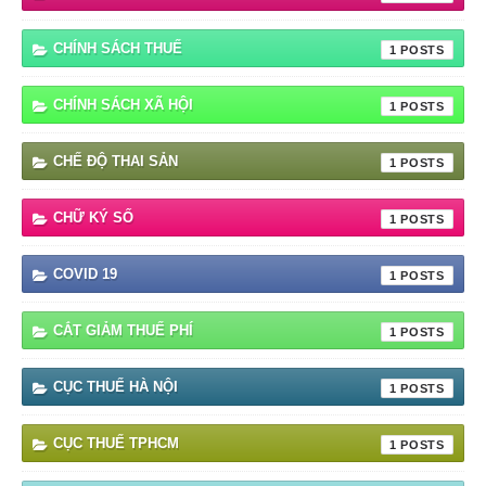
CHÍNH SÁCH THUẾ
1
CHÍNH SÁCH XÃ HỘI
1
CHẾ ĐỘ THAI SẢN
1
CHỮ KÝ SỐ
1
COVID 19
1
CẮT GIẢM THUẾ PHÍ
1
CỤC THUẾ HÀ NỘI
1
CỤC THUẾ TPHCM
1