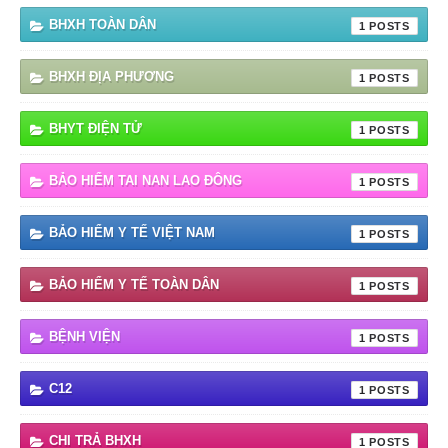
BHXH TOÀN DÂN
1
BHXH ĐỊA PHƯƠNG
1
BHYT ĐIỆN TỬ
1
BẢO HIỂM TAI NAN LAO ĐÔNG
1
BẢO HIỂM Y TẾ VIỆT NAM
1
BẢO HIỂM Y TẾ TOÀN DÂN
1
BỆNH VIỆN
1
C12
1
CHI TRẢ BHXH
1