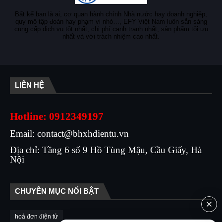
Bất kể bạn là ai, cơ quan hành chính Nhà nước hay doanh nghiệp,
quy mô tập đoàn hay phạm vi nhỏ…, EFY Việt Nam luôn sẵn sàng
cung cấp dịch vụ tốt nhất, chi phí cạnh tranh nhất, sản phẩm tối ưu
nhất và với trách nhiệm cao nhất.
LIÊN HỆ
Hotline: 0912349197
Email: contact@bhxhdientu.vn
Địa chỉ: Tầng 6 số 9 Hồ Tùng Mậu, Cầu Giấy, Hà
Nội
CHUYÊN MỤC NỔI BẬT
hoá đơn điện tử