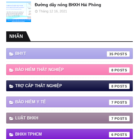
Đường dây nóng BHXH Hải Phòng
Tháng 12 16, 2021
NHÃN
BHYT
35
BẢO HIỂM THẤT NGHIỆP
8
TRỢ CẤP THẤT NGHIỆP
8
BẢO HIỂM Y TẾ
7
LUẬT BHXH
7
BHXH TPHCM
6