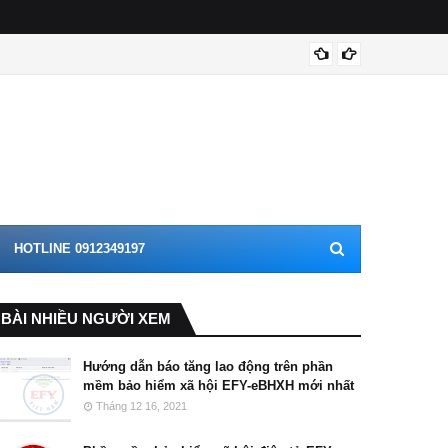
Thông 
HOTLINE 0912349197
BÀI NHIỀU NGƯỜI XEM
Hướng dẫn báo tăng lao động trên phần
mềm bảo hiểm xã hội EFY-eBHXH mới nhất
Tháng 12 16, 2021