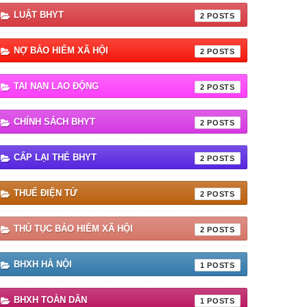
LUẬT BHYT
2
NỢ BẢO HIỂM XÃ HỘI
2
TAI NẠN LAO ĐỘNG
2
CHÍNH SÁCH BHYT
2
CẤP LẠI THẺ BHYT
2
THUẾ ĐIỆN TỬ
2
THỦ TỤC BẢO HIỂM XÃ HỘI
2
BHXH HÀ NỘI
1
BHXH TOÀN DÂN
1