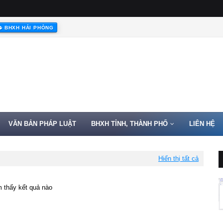
BHXH HẢI PHÒNG
VĂN BẢN PHÁP LUẬT
BHXH TỈNH, THÀNH PHỐ
LIÊN HỆ
Hiển thị tất cả
 thấy kết quả nào