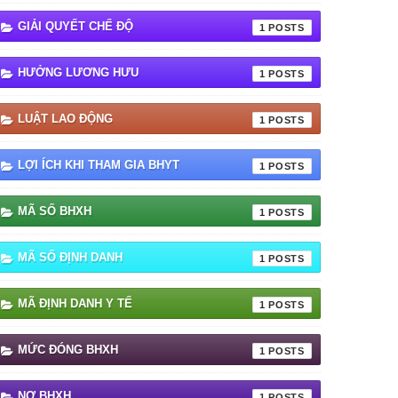
GIẢI QUYẾT CHẾ ĐỘ
1
HƯỞNG LƯƠNG HƯU
1
LUẬT LAO ĐỘNG
1
LỢI ÍCH KHI THAM GIA BHYT
1
MÃ SỐ BHXH
1
MÃ SỐ ĐỊNH DANH
1
MÃ ĐỊNH DANH Y TẾ
1
MỨC ĐÓNG BHXH
1
NỢ BHXH
1