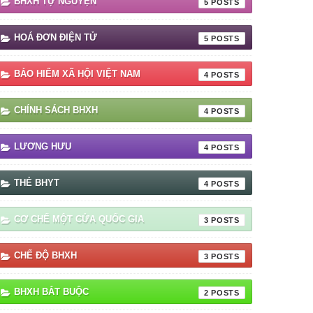
BHXH TỰ NGUYỆN
5
HOÁ ĐƠN ĐIỆN TỬ
5
BẢO HIỂM XÃ HỘI VIỆT NAM
4
CHÍNH SÁCH BHXH
4
LƯƠNG HƯU
4
THẺ BHYT
4
CƠ CHẾ MỘT CỬA QUỐC GIA
3
CHẾ ĐỘ BHXH
3
BHXH BẮT BUỘC
2