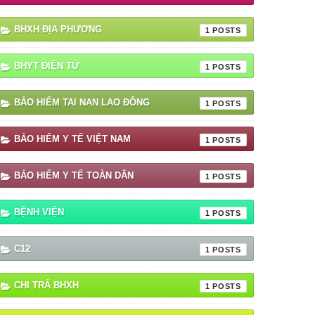
BHXH ĐỊA PHƯƠNG
1
BHYT ĐIỆN TỬ
1
BẢO HIỂM TAI NAN LAO ĐÔNG
1
BẢO HIỂM Y TẾ VIỆT NAM
1
BẢO HIỂM Y TẾ TOÀN DÂN
1
BỆNH VIỆN
1
C12
1
CHI TRẢ BHXH
1