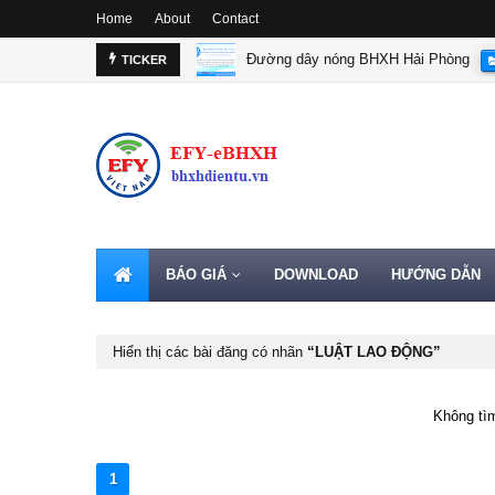
Home
About
Contact
Đường dây nóng BHXH Hải Phòng
TICKER
BÁO GIÁ
DOWNLOAD
HƯỚNG DẪN
Hiển thị các bài đăng có nhãn
LUẬT LAO ĐỘNG
Không tìm
1