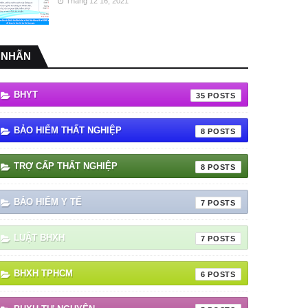
Tháng 12 16, 2021
NHÃN
BHYT
35
BẢO HIỂM THẤT NGHIỆP
8
TRỢ CẤP THẤT NGHIỆP
8
BẢO HIỂM Y TẾ
7
LUẬT BHXH
7
BHXH TPHCM
6