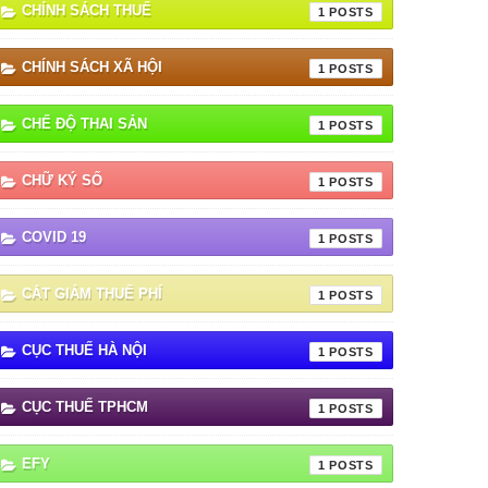
CHÍNH SÁCH THUẾ
1
CHÍNH SÁCH XÃ HỘI
1
CHẾ ĐỘ THAI SẢN
1
CHỮ KÝ SỐ
1
COVID 19
1
CẮT GIẢM THUẾ PHÍ
1
CỤC THUẾ HÀ NỘI
1
CỤC THUẾ TPHCM
1
EFY
1