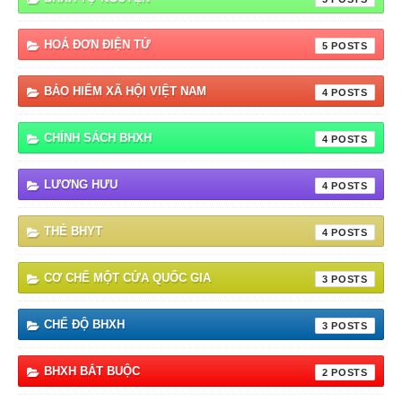
HOÁ ĐƠN ĐIỆN TỬ
5
BẢO HIỂM XÃ HỘI VIỆT NAM
4
CHÍNH SÁCH BHXH
4
LƯƠNG HƯU
4
THẺ BHYT
4
CƠ CHẾ MỘT CỬA QUỐC GIA
3
CHẾ ĐỘ BHXH
3
BHXH BẮT BUỘC
2