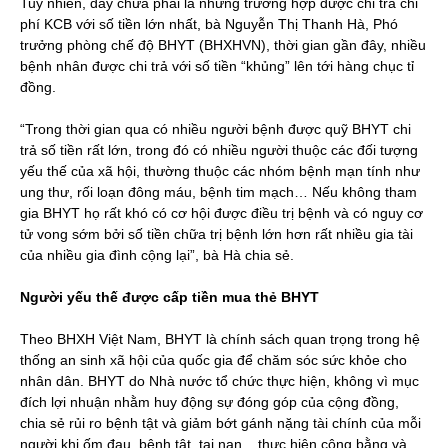
Tuy nhiên, đây chưa phải là những trường hợp được chi trả chi
phí KCB với số tiền lớn nhất, bà Nguyễn Thị Thanh Hà, Phó
trưởng phòng chế độ BHYT (BHXHVN), thời gian gần đây, nhiều
bệnh nhân được chi trả với số tiền “khủng” lên tới hàng chục tỉ
đồng.
“Trong thời gian qua có nhiều người bệnh được quỹ BHYT chi
trả số tiền rất lớn, trong đó có nhiều người thuộc các đối tượng
yếu thế của xã hội, thường thuộc các nhóm bệnh mạn tính như
ung thư, rối loạn đông máu, bệnh tim mạch… Nếu không tham
gia BHYT họ rất khó có cơ hội được điều trị bệnh và có nguy cơ
tử vong sớm bởi số tiền chữa trị bệnh lớn hơn rất nhiều gia tài
của nhiều gia đình cộng lại”, bà Hà chia sẻ.
Người yếu thế được cấp tiền mua thẻ BHYT
Theo BHXH Việt Nam, BHYT là chính sách quan trọng trong hệ
thống an sinh xã hội của quốc gia để chăm sóc sức khỏe cho
nhân dân. BHYT do Nhà nước tổ chức thực hiện, không vì mục
đích lợi nhuận nhằm huy động sự đóng góp của cộng đồng,
chia sẻ rủi ro bệnh tật và giảm bớt gánh nặng tài chính của mỗi
người khi ốm đau, bệnh tật, tai nạn... thực hiện công bằng và