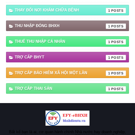
THAY ĐỔI NƠI KHÁM CHỮA BỆNH
1
THU NHẬP ĐÓNG BHXH
1
THUẾ THU NHẬP CÁ NHÂN
1
TRỢ CẤP BHYT
1
TRỢ CẤP BẢO HIỂM XÃ HỘI MỘT LẦN
1
TRỢ CẤP THAI SẢN
1
Bất kể bạn là ai, cơ quan hành chính Nhà nước hay doanh nghiệp,