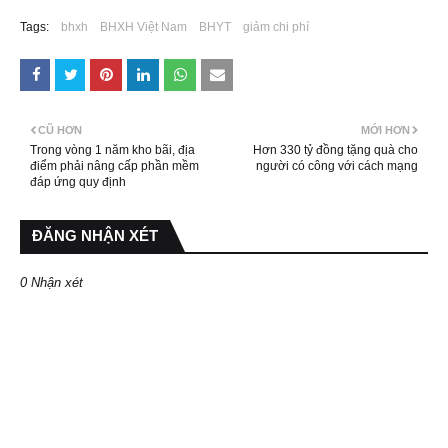
Tags:
bhxh
BHXH Việt Nam
BHYT
giảm chi phí
CŨ HƠN
MỚI HƠN
Trong vòng 1 năm kho bãi, địa
Hơn 330 tỷ đồng tặng quà cho
điểm phải nâng cấp phần mềm
người có công với cách mạng
đáp ứng quy định
ĐĂNG NHẬN XÉT
0 Nhận xét