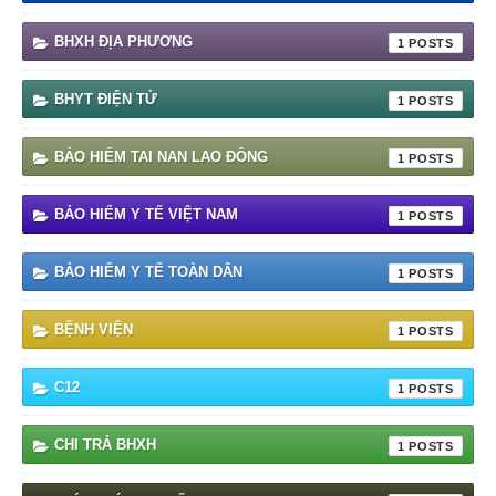
BHXH ĐỊA PHƯƠNG
1
BHYT ĐIỆN TỬ
1
BẢO HIỂM TAI NAN LAO ĐÔNG
1
BẢO HIỂM Y TẾ VIỆT NAM
1
BẢO HIỂM Y TẾ TOÀN DÂN
1
BỆNH VIỆN
1
C12
1
CHI TRẢ BHXH
1