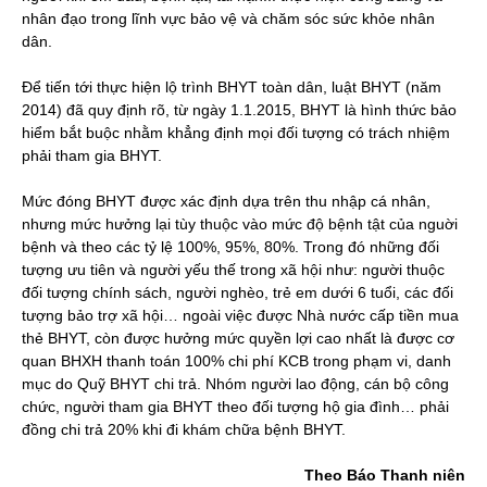
nhân đạo trong lĩnh vực bảo vệ và chăm sóc sức khỏe nhân
dân.
Để tiến tới thực hiện lộ trình BHYT toàn dân, luật BHYT (năm
2014) đã quy định rõ, từ ngày 1.1.2015, BHYT là hình thức bảo
hiểm bắt buộc nhằm khẳng định mọi đối tượng có trách nhiệm
phải tham gia BHYT.
Mức đóng BHYT được xác định dựa trên thu nhập cá nhân,
nhưng mức hưởng lại tùy thuộc vào mức độ bệnh tật của nguời
bệnh và theo các tỷ lệ 100%, 95%, 80%. Trong đó những đối
tượng ưu tiên và người yếu thế trong xã hội như: người thuộc
đối tượng chính sách, người nghèo, trẻ em dưới 6 tuổi, các đối
tượng bảo trợ xã hội… ngoài việc được Nhà nước cấp tiền mua
thẻ BHYT, còn được hưởng mức quyền lợi cao nhất là được cơ
quan BHXH thanh toán 100% chi phí KCB trong phạm vi, danh
mục do Quỹ BHYT chi trả. Nhóm người lao động, cán bộ công
chức, người tham gia BHYT theo đối tượng hộ gia đình… phải
đồng chi trả 20% khi đi khám chữa bệnh BHYT.
Theo Báo Thanh niên