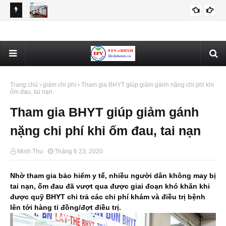
Thông tin chi tiết BHXH các quận huyện TP Hồ Chí Minh
Hà 
BHXH HCM
BH
Trang chủ
giảm chi phí
Tham gia BHYT giúp giảm gánh nặng chi phí khi
ốm đau, tai nạn
Tham gia BHYT giúp giảm gánh
nặng chi phí khi ốm đau, tai nạn
Minh Thu
Tháng 6 23, 2020
Nhờ tham gia bảo hiểm y tế, nhiều người dân không may bị
tai nạn, ốm đau đã vượt qua được giai đoạn khó khăn khi
được quỹ BHYT chi trả các chi phí khám và điều trị bệnh
lên tới hàng tỉ đồng/đợt điều trị.