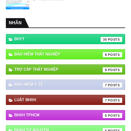
NHÃN
BHYT
35
BẢO HIỂM THẤT NGHIỆP
8
TRỢ CẤP THẤT NGHIỆP
8
BẢO HIỂM Y TẾ
7
LUẬT BHXH
7
BHXH TPHCM
6
BHXH TỰ NGUYỆN
5