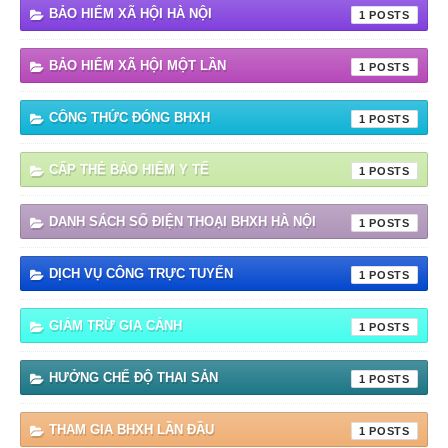
BẢO HIỂM XÃ HỘI HÀ NỘI
1
BẢO HIỂM XÃ HỘI MỘT LẦN
1
CÔNG THỨC ĐÓNG BHXH
1
CẤP THẺ BẢO HIỂM Y TẾ
1
DANH SÁCH SỐ ĐIỆN THOẠI BHXH HÀ NỘI
1
DỊCH VỤ CÔNG TRỰC TUYẾN
1
GIẢM TRỪ GIA CẢNH
1
HƯỞNG CHẾ ĐỘ THAI SẢN
1
THAM GIA BHXH LẦN ĐẦU
1