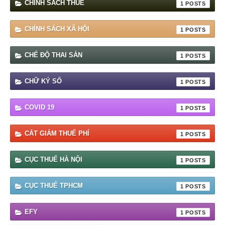
CHÍNH SÁCH THUẾ
1
CHÍNH SÁCH XÃ HỘI
1
CHẾ ĐỘ THAI SẢN
1
CHỮ KÝ SỐ
1
COVID 19
1
CẮT GIẢM THUẾ PHÍ
1
CỤC THUẾ HÀ NỘI
1
CỤC THUẾ TPHCM
1
EFY
1