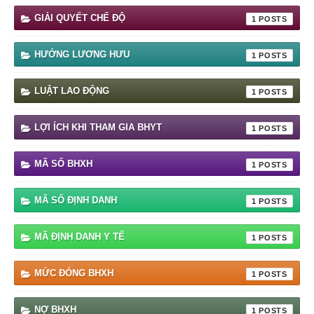
GIẢI QUYẾT CHẾ ĐỘ
1
HƯỞNG LƯƠNG HƯU
1
LUẬT LAO ĐỘNG
1
LỢI ÍCH KHI THAM GIA BHYT
1
MÃ SỐ BHXH
1
MÃ SỐ ĐỊNH DANH
1
MÃ ĐỊNH DANH Y TẾ
1
MỨC ĐÓNG BHXH
1
NỢ BHXH
1