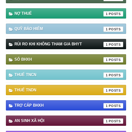
NỢ THUẾ
1
QUỸ BẢO HIỂM
1
RỦI RO KHI KHÔNG THAM GIA BHYT
1
SỔ BHXH
1
THUẾ TNCN
1
THUẾ TNDN
1
TRỢ CẤP BHXH
1
AN SINH XÃ HỘI
1