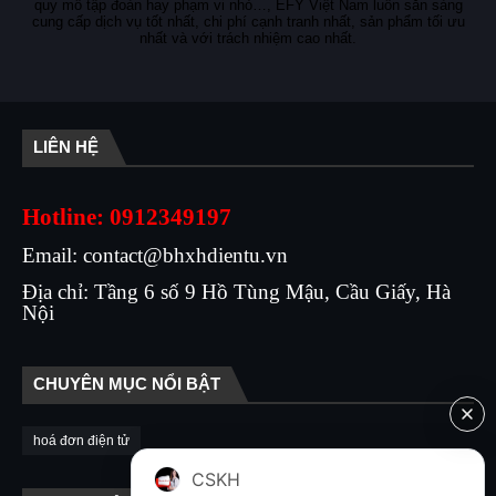
quy mô tập đoàn hay phạm vi nhỏ…, EFY Việt Nam luôn sẵn sàng
cung cấp dịch vụ tốt nhất, chi phí cạnh tranh nhất, sản phẩm tối ưu
nhất và với trách nhiệm cao nhất.
LIÊN HỆ
Hotline: 0912349197
Email: contact@bhxhdientu.vn
Địa chỉ: Tầng 6 số 9 Hồ Tùng Mậu, Cầu Giấy, Hà
Nội
CHUYÊN MỤC NỔI BẬT
hoá đơn điện tử
CSKH