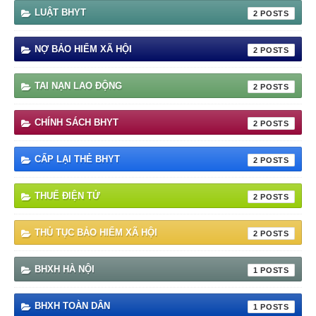
LUẬT BHYT
2
NỢ BẢO HIỂM XÃ HỘI
2
TAI NẠN LAO ĐỘNG
2
CHÍNH SÁCH BHYT
2
CẤP LẠI THẺ BHYT
2
THUẾ ĐIỆN TỬ
2
THỦ TỤC BẢO HIỂM XÃ HỘI
2
BHXH HÀ NỘI
1
BHXH TOÀN DÂN
1