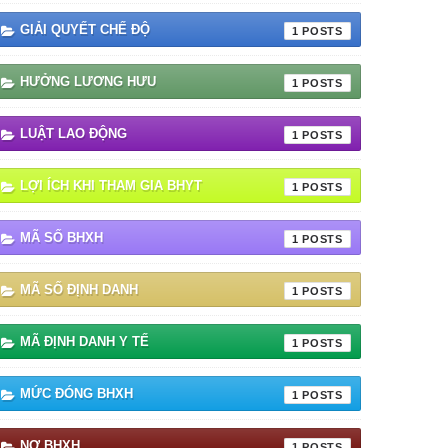
GIẢI QUYẾT CHẾ ĐỘ
1
HƯỞNG LƯƠNG HƯU
1
LUẬT LAO ĐỘNG
1
LỢI ÍCH KHI THAM GIA BHYT
1
MÃ SỐ BHXH
1
MÃ SỐ ĐỊNH DANH
1
MÃ ĐỊNH DANH Y TẾ
1
MỨC ĐÓNG BHXH
1
NỢ BHXH
1