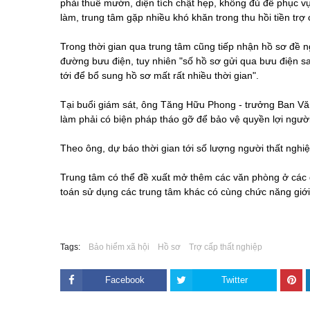
phải thuê mướn, diện tích chật hẹp, không đủ để phục vụ
làm, trung tâm gặp nhiều khó khăn trong thu hồi tiền trợ
Trong thời gian qua trung tâm cũng tiếp nhận hồ sơ đề n
đường bưu điện, tuy nhiên "số hồ sơ gửi qua bưu điện sai
tới để bổ sung hồ sơ mất rất nhiều thời gian".
Tại buổi giám sát, ông Tăng Hữu Phong - trưởng Ban Vă
làm phải có biện pháp tháo gỡ để bảo vệ quyền lợi người
Theo ông, dự báo thời gian tới số lượng người thất nghi
Trung tâm có thể đề xuất mở thêm các văn phòng ở các q
toán sử dụng các trung tâm khác có cùng chức năng giới 
Tags:
Bảo hiểm xã hội
Hồ sơ
Trợ cấp thất nghiệp
Facebook
Twitter