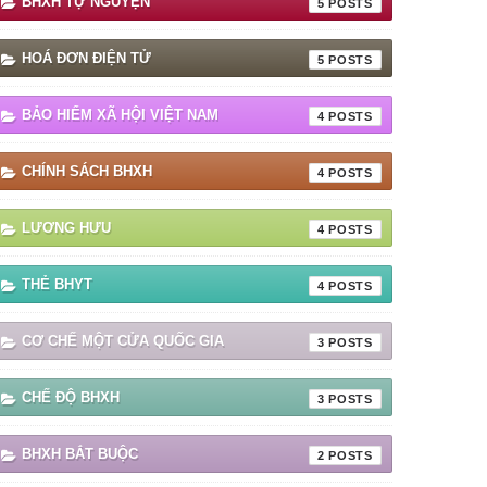
BHXH TỰ NGUYỆN
5
HOÁ ĐƠN ĐIỆN TỬ
5
BẢO HIỂM XÃ HỘI VIỆT NAM
4
CHÍNH SÁCH BHXH
4
LƯƠNG HƯU
4
THẺ BHYT
4
CƠ CHẾ MỘT CỬA QUỐC GIA
3
CHẾ ĐỘ BHXH
3
BHXH BẮT BUỘC
2