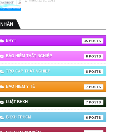
Tháng 12 16, 2021
NHÃN
BHYT
35
BẢO HIỂM THẤT NGHIỆP
8
TRỢ CẤP THẤT NGHIỆP
8
BẢO HIỂM Y TẾ
7
LUẬT BHXH
7
BHXH TPHCM
6