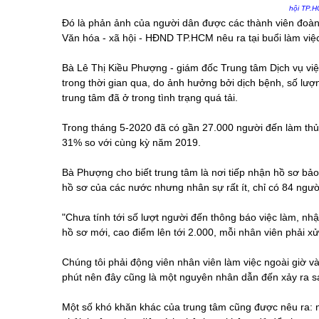
hội TP.
Đó là phản ảnh của người dân được các thành viên đoàn 
Văn hóa - xã hội - HĐND TP.HCM nêu ra tại buổi làm việ
Bà Lê Thị Kiều Phượng - giám đốc Trung tâm Dịch vụ việ
trong thời gian qua, do ảnh hưởng bởi dịch bệnh, số lượn
trung tâm đã ở trong tình trạng quá tải.
Trong tháng 5-2020 đã có gần 27.000 người đến làm thủ t
31% so với cùng kỳ năm 2019.
Bà Phượng cho biết trung tâm là nơi tiếp nhận hồ sơ bảo
hồ sơ của các nước nhưng nhân sự rất ít, chỉ có 84 ngườ
"Chưa tính tới số lượt người đến thông báo việc làm, nh
hồ sơ mới, cao điểm lên tới 2.000, mỗi nhân viên phải xử
Chúng tôi phải động viên nhân viên làm việc ngoài giờ và 
phút nên đây cũng là một nguyên nhân dẫn đến xảy ra sa
Một số khó khăn khác của trung tâm cũng được nêu ra: ng