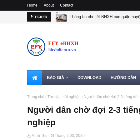
Home
About
Contact
Thông tin chi tiết BHXH các quận huy
TICKER
BÁO GIÁ
DOWNLOAD
HƯỚNG DẪN
Trang chủ
Trợ cấp thất nghiệp
Người dân chờ đợi 2-3 tiếng để n
Người dân chờ đợi 2-3 tiến
nghiệp
Minh Thu
Tháng 6 03, 2020