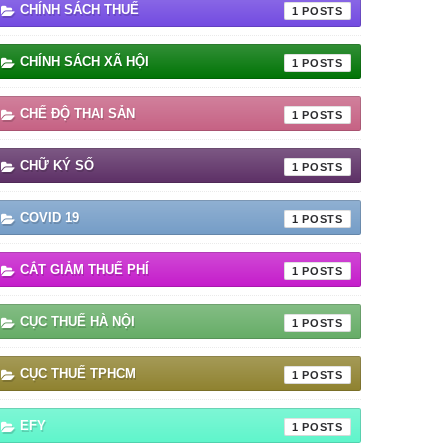
CHÍNH SÁCH THUẾ
1
CHÍNH SÁCH XÃ HỘI
1
CHẾ ĐỘ THAI SẢN
1
CHỮ KÝ SỐ
1
COVID 19
1
CẮT GIẢM THUẾ PHÍ
1
CỤC THUẾ HÀ NỘI
1
CỤC THUẾ TPHCM
1
EFY
1