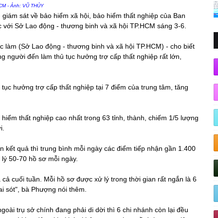
HCM - Ảnh: VŨ THỦY
giám sát về bảo hiểm xã hội, bảo hiểm thất nghiệp của Ban
c với Sở Lao động - thương binh và xã hội TP.HCM sáng 3-6.
c làm (Sở Lao động - thương binh và xã hội TP.HCM) - cho biết
g người đến làm thủ tục hưởng trợ cấp thất nghiệp rất lớn,
ục hưởng trợ cấp thất nghiệp tại 7 điểm của trung tâm, tăng
 hiểm thất nghiệp cao nhất trong 63 tỉnh, thành, chiếm 1/5 lượng
i.
ận kết quả thì trung bình mỗi ngày các điểm tiếp nhận gần 1.400
 lý 50-70 hồ sơ mỗi ngày.
cả cuối tuần. Mỗi hồ sơ được xử lý trong thời gian rất ngắn là 6
i sót", bà Phượng nói thêm.
oài trụ sở chính đang phải di dời thì 6 chi nhánh còn lại đều