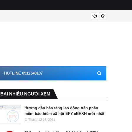
Hà Nội
HOTLINE 0912349197
BÀI NHIỀU NGƯỜI XEM
Hướng dẫn báo tăng lao động trên phần
mềm bảo hiểm xã hội EFY-eBHXH mới nhất
Tháng 12 16, 2021