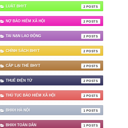
LUẬT BHYT
2
NỢ BẢO HIỂM XÃ HỘI
2
TAI NẠN LAO ĐỘNG
2
CHÍNH SÁCH BHYT
2
CẤP LẠI THẺ BHYT
2
THUẾ ĐIỆN TỬ
2
THỦ TỤC BẢO HIỂM XÃ HỘI
2
BHXH HÀ NỘI
1
BHXH TOÀN DÂN
1