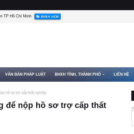
ện TP Hồ Chí Minh
BHXH HCM
VĂN BẢN PHÁP LUẬT
BHXH TỈNH, THÀNH PHỐ
LIÊN HỆ
ộp hồ sơ trợ cấp thất nghiệp
g để nộp hồ sơ trợ cấp thất