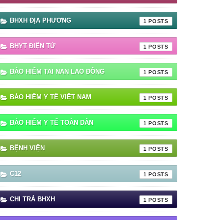
BHXH ĐỊA PHƯƠNG
1
BHYT ĐIỆN TỬ
1
BẢO HIỂM TAI NAN LAO ĐÔNG
1
BẢO HIỂM Y TẾ VIỆT NAM
1
BẢO HIỂM Y TẾ TOÀN DÂN
1
BỆNH VIỆN
1
C12
1
CHI TRẢ BHXH
1