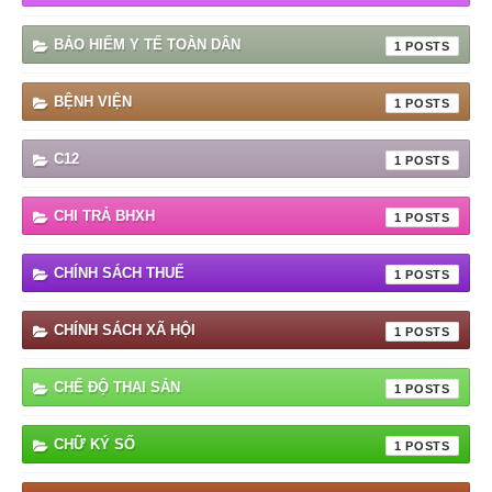
BẢO HIỂM Y TẾ TOÀN DÂN
1
BỆNH VIỆN
1
C12
1
CHI TRẢ BHXH
1
CHÍNH SÁCH THUẾ
1
CHÍNH SÁCH XÃ HỘI
1
CHẾ ĐỘ THAI SẢN
1
CHỮ KÝ SỐ
1