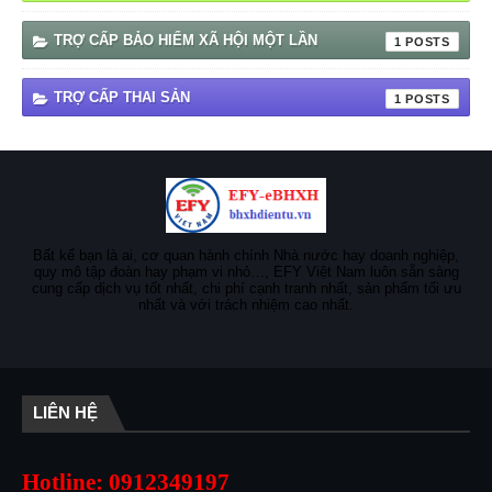
TRỢ CẤP BẢO HIỂM XÃ HỘI MỘT LẦN
1
TRỢ CẤP THAI SẢN
1
Bất kể bạn là ai, cơ quan hành chính Nhà nước hay doanh nghiệp,
quy mô tập đoàn hay phạm vi nhỏ…, EFY Việt Nam luôn sẵn sàng
cung cấp dịch vụ tốt nhất, chi phí cạnh tranh nhất, sản phẩm tối ưu
nhất và với trách nhiệm cao nhất.
LIÊN HỆ
Hotline: 0912349197