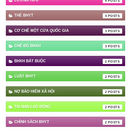
LƯƠNG HƯU
4
THẺ BHYT
4
CƠ CHẾ MỘT CỬA QUỐC GIA
3
CHẾ ĐỘ BHXH
3
BHXH BẮT BUỘC
2
LUẬT BHYT
2
NỢ BẢO HIỂM XÃ HỘI
2
TAI NẠN LAO ĐỘNG
2
CHÍNH SÁCH BHYT
2