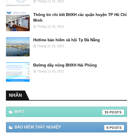
Tháng 12 16, 2021
Thông tin chi tiết BHXH các quận huyện TP Hồ Chí
Minh
Tháng 12 16, 2021
Hotline bảo hiểm xã hội Tp Đà Nẵng
Tháng 12 16, 2021
Đường dây nóng BHXH Hải Phòng
Tháng 12 16, 2021
NHÃN
BHYT
35
BẢO HIỂM THẤT NGHIỆP
8