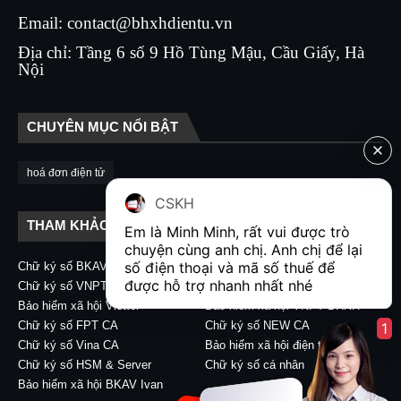
Email: contact@bhxhdientu.vn
Địa chỉ: Tầng 6 số 9 Hồ Tùng Mậu, Cầu Giấy, Hà
Nội
CHUYÊN MỤC NỔI BẬT
hoá đơn điện tử
CSKH
THAM KHẢO LIÊN KẾT
Em là Minh Minh, rất vui được trò 
chuyện cùng anh chị. Anh chị để lại 
số điện thoại và mã số thuế để 
Chữ ký số BKAV CA
Chữ ký số VIETTEL CA
được hỗ trợ nhanh nhất nhé  
Chữ ký số VNPT CA
Chữ ký số CA2 - Nacencomm
Bảo hiểm xã hội Viettel
Bảo hiểm xã hội VNPT BHXH
Chữ ký số FPT CA
Chữ ký số NEW CA
1
Chữ ký số Vina CA
Bảo hiểm xã hội điện tử
Chữ ký số HSM & Server
Chữ ký số cá nhân
Bảo hiểm xã hội BKAV Ivan