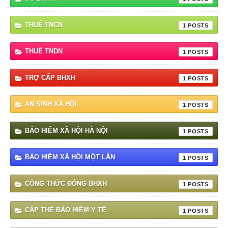
THUẾ TNCN
1
THUẾ TNDN
1
TRỢ CẤP BHXH
1
AN SINH XÃ HỘI
1
BẢO HIỂM XÃ HỘI HÀ NỘI
1
BẢO HIỂM XÃ HỘI MỘT LẦN
1
CÔNG THỨC ĐÓNG BHXH
1
CẤP THẺ BẢO HIỂM Y TẾ
1