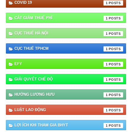
COVID 19
1
CẮT GIẢM THUẾ PHÍ
1
CỤC THUẾ HÀ NỘI
1
CỤC THUẾ TPHCM
1
EFY
1
GIẢI QUYẾT CHẾ ĐỘ
1
HƯỞNG LƯƠNG HƯU
1
LUẬT LAO ĐỘNG
1
LỢI ÍCH KHI THAM GIA BHYT
1