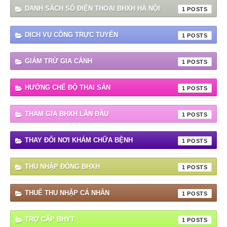
DANH SÁCH SỐ ĐIỆN THOẠI BHXH HÀ NỘI
1
DỊCH VỤ CÔNG TRỰC TUYẾN
1
GIẢM TRỪ GIA CẢNH
1
HƯỞNG CHẾ ĐỘ THAI SẢN
1
THAM GIA BHXH LẦN ĐẦU
1
THAY ĐỔI NƠI KHÁM CHỮA BỆNH
1
THU NHẬP ĐÓNG BHXH
1
THUẾ THU NHẬP CÁ NHÂN
1
TRỢ CẤP BHYT
1