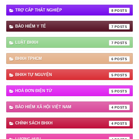
TRỢ CẤP THẤT NGHIỆP
8
BẢO HIỂM Y TẾ
7
LUẬT BHXH
7
BHXH TPHCM
6
BHXH TỰ NGUYỆN
5
HOÁ ĐƠN ĐIỆN TỬ
5
BẢO HIỂM XÃ HỘI VIỆT NAM
4
CHÍNH SÁCH BHXH
4