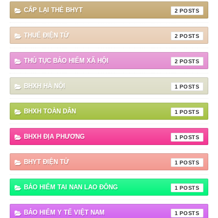
CẤP LẠI THẺ BHYT
2
THUẾ ĐIỆN TỬ
2
THỦ TỤC BẢO HIỂM XÃ HỘI
2
BHXH HÀ NỘI
1
BHXH TOÀN DÂN
1
BHXH ĐỊA PHƯƠNG
1
BHYT ĐIỆN TỬ
1
BẢO HIỂM TAI NAN LAO ĐÔNG
1
BẢO HIỂM Y TẾ VIỆT NAM
1