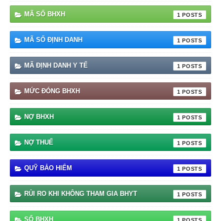
MÃ SỐ BHXH
1
MÃ SỐ ĐỊNH DANH
1
MÃ ĐỊNH DANH Y TẾ
1
MỨC ĐÓNG BHXH
1
NỢ BHXH
1
NỢ THUẾ
1
QUỸ BẢO HIỂM
1
RỦI RO KHI KHÔNG THAM GIA BHYT
1
SỔ BHXH
1