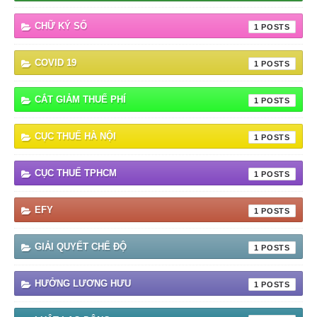
CHỮ KÝ SỐ
1
COVID 19
1
CẮT GIẢM THUẾ PHÍ
1
CỤC THUẾ HÀ NỘI
1
CỤC THUẾ TPHCM
1
EFY
1
GIẢI QUYẾT CHẾ ĐỘ
1
HƯỞNG LƯƠNG HƯU
1