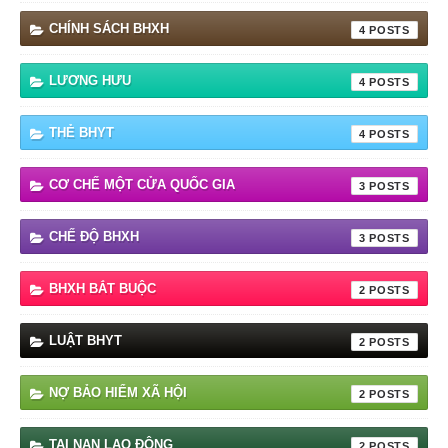
CHÍNH SÁCH BHXH
4
LƯƠNG HƯU
4
THẺ BHYT
4
CƠ CHẾ MỘT CỬA QUỐC GIA
3
CHẾ ĐỘ BHXH
3
BHXH BẮT BUỘC
2
LUẬT BHYT
2
NỢ BẢO HIỂM XÃ HỘI
2
TAI NẠN LAO ĐỘNG
2