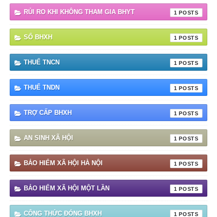
RỦI RO KHI KHÔNG THAM GIA BHYT
1
SỔ BHXH
1
THUẾ TNCN
1
THUẾ TNDN
1
TRỢ CẤP BHXH
1
AN SINH XÃ HỘI
1
BẢO HIỂM XÃ HỘI HÀ NỘI
1
BẢO HIỂM XÃ HỘI MỘT LẦN
1
CÔNG THỨC ĐÓNG BHXH
1