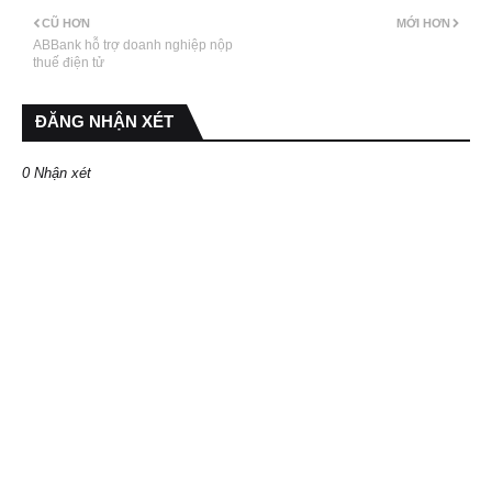
CŨ HƠN
MỚI HƠN
ABBank hỗ trợ doanh nghiệp nộp
thuế điện tử
ĐĂNG NHẬN XÉT
0 Nhận xét