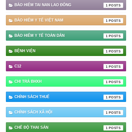
BẢO HIỂM TAI NAN LAO ĐÔNG
1
BẢO HIỂM Y TẾ VIỆT NAM
1
BẢO HIỂM Y TẾ TOÀN DÂN
1
BỆNH VIỆN
1
C12
1
CHI TRẢ BHXH
1
CHÍNH SÁCH THUẾ
1
CHÍNH SÁCH XÃ HỘI
1
CHẾ ĐỘ THAI SẢN
1