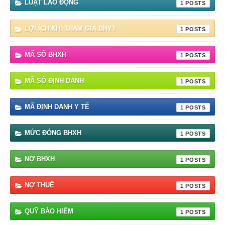
LUẬT LAO ĐỘNG
1
LỢI ÍCH KHI THAM GIA BHYT
1
MÃ SỐ BHXH
1
MÃ SỐ ĐỊNH DANH
1
MÃ ĐỊNH DANH Y TẾ
1
MỨC ĐÓNG BHXH
1
NỢ BHXH
1
NỢ THUẾ
1
QUỸ BẢO HIỂM
1