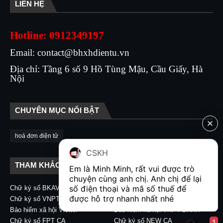
LIÊN HỆ
Hotline: 0912349197
Email: contact@bhxhdientu.vn
Địa chỉ: Tầng 6 số 9 Hồ Tùng Mậu, Cầu Giấy, Hà
Nội
CHUYÊN MỤC NỔI BẬT
hoá đơn điện tử
CSKH
THAM KHẢO LIÊN KẾT
Em là Minh Minh, rất vui được trò 
chuyện cùng anh chị. Anh chị để lại 
số điện thoại và mã số thuế để 
Chữ ký số BKAV CA
Chữ ký số VIETTEL CA
được hỗ trợ nhanh nhất nhé  
Chữ ký số VNPT CA
Chữ ký số CA2 - Nacencomm
Bảo hiểm xã hội Viettel
Bảo hiểm xã hội VNPT BHXH
Chữ ký số FPT CA
Chữ ký số NEW CA
1