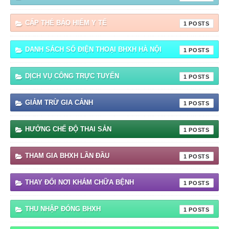
CẤP THẺ BẢO HIỂM Y TẾ
1
DANH SÁCH SỐ ĐIỆN THOẠI BHXH HÀ NỘI
1
DỊCH VỤ CÔNG TRỰC TUYẾN
1
GIẢM TRỪ GIA CẢNH
1
HƯỞNG CHẾ ĐỘ THAI SẢN
1
THAM GIA BHXH LẦN ĐẦU
1
THAY ĐỔI NƠI KHÁM CHỮA BỆNH
1
THU NHẬP ĐÓNG BHXH
1