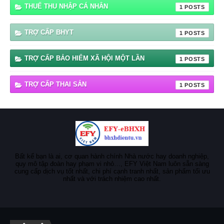
THUẾ THU NHẬP CÁ NHÂN
1
TRỢ CẤP BHYT
1
TRỢ CẤP BẢO HIỂM XÃ HỘI MỘT LẦN
1
TRỢ CẤP THAI SẢN
1
Bất kể bạn là ai, cơ quan hành chính Nhà nước hay doanh nghiệp,
quy mô tập đoàn hay phạm vi nhỏ…, EFY Việt Nam luôn sẵn sàng
cung cấp dịch vụ tốt nhất, chi phí cạnh tranh nhất, sản phẩm tối ưu
nhất và với trách nhiệm cao nhất.