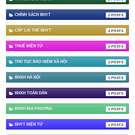
CHÍNH SÁCH BHYT
2
CẤP LẠI THẺ BHYT
2
THUẾ ĐIỆN TỬ
2
THỦ TỤC BẢO HIỂM XÃ HỘI
2
BHXH HÀ NỘI
1
BHXH TOÀN DÂN
1
BHXH ĐỊA PHƯƠNG
1
BHYT ĐIỆN TỬ
1