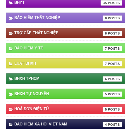
BHYT
35
BẢO HIỂM THẤT NGHIỆP
8
TRỢ CẤP THẤT NGHIỆP
8
BẢO HIỂM Y TẾ
7
LUẬT BHXH
7
BHXH TPHCM
6
BHXH TỰ NGUYỆN
5
HOÁ ĐƠN ĐIỆN TỬ
5
BẢO HIỂM XÃ HỘI VIỆT NAM
4