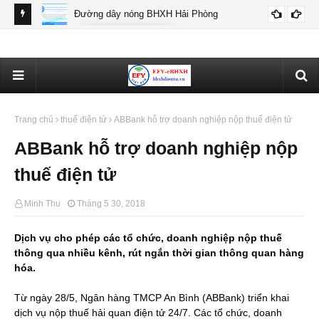
Đường dây nóng BHXH Hải Phòng
BHXH HẢI PHÒNG
Thô
Trang chủ
thuế điện tử
ABBank hỗ trợ doanh nghiệp nộp thuế điện tử
ABBank hỗ trợ doanh nghiệp nộp
thuế điện tử
Minh Thu
Tháng 5 30, 2018
Dịch vụ cho phép các tổ chức, doanh nghiệp nộp thuế
thông qua nhiều kênh, rút ngắn thời gian thông quan hàng
hóa.
Từ ngày 28/5, Ngân hàng TMCP An Bình (ABBank) triển khai
dịch vụ nộp thuế hải quan điện tử 24/7. Các tổ chức, doanh